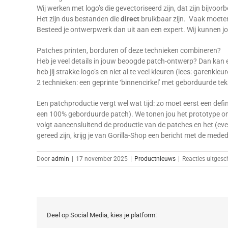
Wij werken met logo’s die gevectoriseerd zijn, dat zijn bijvoo
Het zijn dus bestanden die
direct
bruikbaar zijn. Vaak moeten
Besteed je ontwerpwerk dan uit aan een expert. Wij kunnen jo
Patches printen, borduren of deze technieken combineren?
Heb je veel details in jouw beoogde patch-ontwerp? Dan kan e
heb jij strakke logo’s en niet al te veel kleuren (lees: gar
2 technieken: een geprinte ‘binnencirkel’ met geborduurde teks
Een patchproductie vergt wel wat tijd: zo moet eerst een def
een 100% geborduurde patch). We tonen jou het prototype om e
volgt aaneensluitend de productie van de patches en het (ev
gereed zijn, krijg je van Gorilla-Shop een bericht met de med
Door
admin
|
17 november 2025
|
Productnieuws
|
Reacties uitgesc
Deel op Social Media, kies je platform: