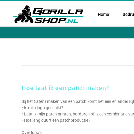
Ga
naar
Home
Bedruk
inhoud
Hoe laat ik een patch maken?
Bij het (laten) maken van een patch komt het één en ander ki
• Is mijn logo geschikt?
• Laat ik mijn patch printen, borduren of is een combinatie v
• Hoe lang duurt een patchproductie?
Over logo’s: