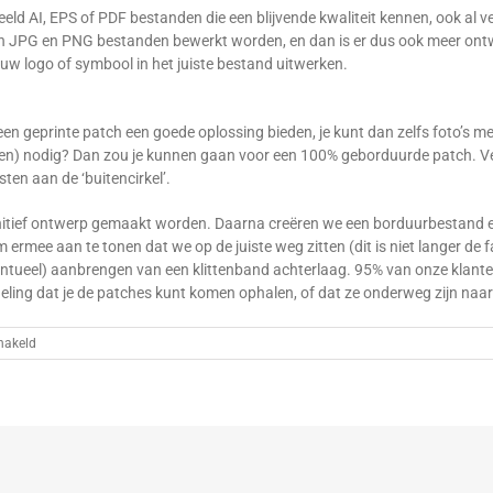
rbeeld AI, EPS of PDF bestanden die een blijvende kwaliteit kennen, ook al 
 JPG en PNG bestanden bewerkt worden, en dan is er dus ook meer ontwer
uw logo of symbool in het juiste bestand uitwerken.
en geprinte patch een goede oplossing bieden, je kunt dan zelfs foto’s 
enkleuren) nodig? Dan zou je kunnen gaan voor een 100% geborduurde patch.
ten aan de ‘buitencirkel’.
initief ontwerp gemaakt worden. Daarna creëren we een borduurbestand en
rmee aan te tonen dat we op de juiste weg zitten (dit is niet langer de f
entueel) aanbrengen van een klittenband achterlaag. 95% van onze klante
edeling dat je de patches kunt komen ophalen, of dat ze onderweg zijn naar
voor
hakeld
Hoe
laat
ik
een
patch
maken?