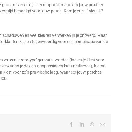
vergroot of verklein je het outputformaat van jouw product.
ptijd benodigd voor jouw patch. Kom je er zelf niet uit?
met schaduwen en veel kleuren verwerken in je ontwerp. Maar
 Veel klanten kiezen tegenwoordig voor een combinatie van de
 zal een ‘prototype’ gemaakt worden (indien je kiest voor
ase waarin je design-aanpassingen kunt realiseren), hierna
n kiest voor zo’n praktische laag. Wanneer jouw patches
 jou.
Facebook
LinkedIn
WhatsApp
E-
mail