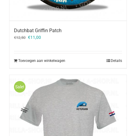
Dutchbat Griffin Patch
Oorspronkelijke
Huidige
€
11,00
€
12,50
prijs
prijs
was:
is:
€12,50.
€11,00.
Toevoegen aan winkelwagen
Details
Sale!