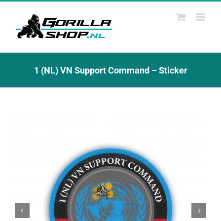
Ga
naar
inhoud
1 (NL) VN Support Command – Sticker

