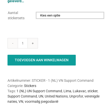
geleverd…
Aantal
stickersets

1
(NL)
VN
TOEVOEGEN AAN WINKELWAGEN
Support
Command
-
Sticker
Artikelnummer:
STICKER - 1 (NL) VN Support Command
aantal
Categorie:
Stickers
Tags:
1 (NL) UN Support Command
,
Lima
,
Lukavac
,
sticker
,
Support Command
,
UN
,
United Nations
,
Unprofor
,
verenigde
naties
,
VN
,
voormalig joegoslavië