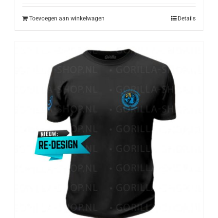
was:
is:
€19,50.
€17,50.
Toevoegen aan winkelwagen
Details