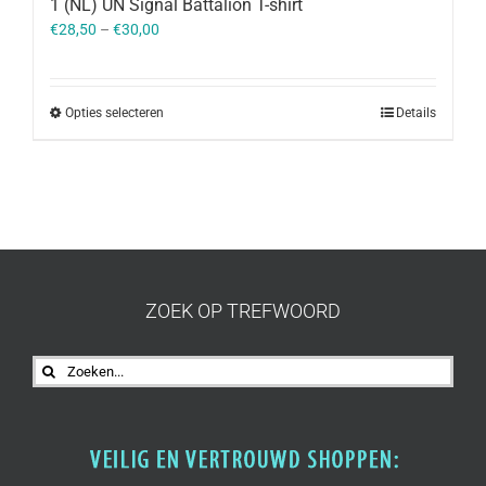
1 (NL) UN Signal Battalion T-shirt
€
28,50
–
€
30,00
Opties selecteren
Details
ZOEK OP TREFWOORD
Zoeken
naar: