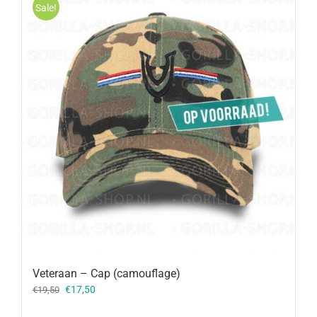
Sale!
Veteraan – Cap (camouflage)
Oorspronkelijke
Huidige
€
17,50
€
19,50
prijs
prijs