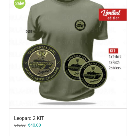
Sale!
Leopard 2 KIT
Oorspronkelijke
Huidige
€
40,00
€
46,00
prijs
prijs