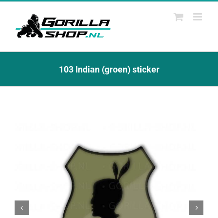
Ga
naar
inhoud
103 Indian (groen) sticker

