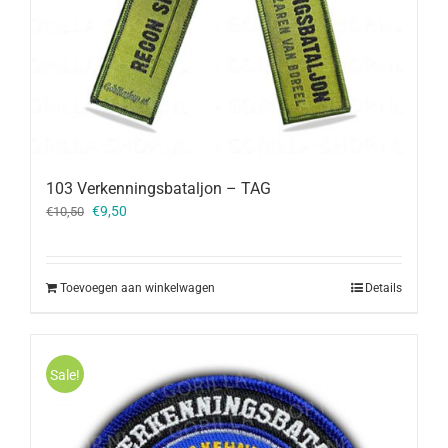
103 Verkenningsbataljon – TAG
Oorspronkelijke
Huidige
€
9,50
€
10,50
prijs
prijs
was:
is:
€10,50.
€9,50.
Toevoegen aan winkelwagen
Details
Sale!