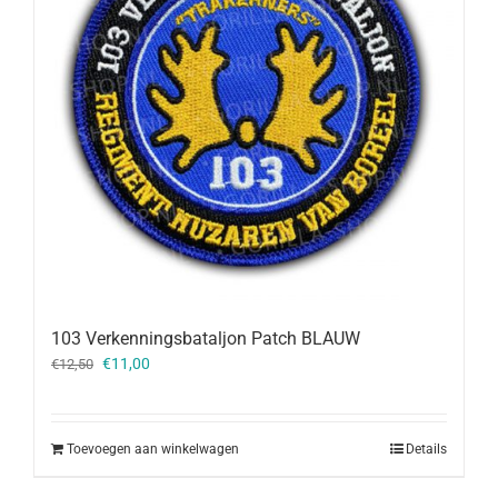
103 Verkenningsbataljon Patch BLAUW
Oorspronkelijke
Huidige
€
11,00
€
12,50
prijs
prijs
was:
is:
€12,50.
€11,00.
Toevoegen aan winkelwagen
Details