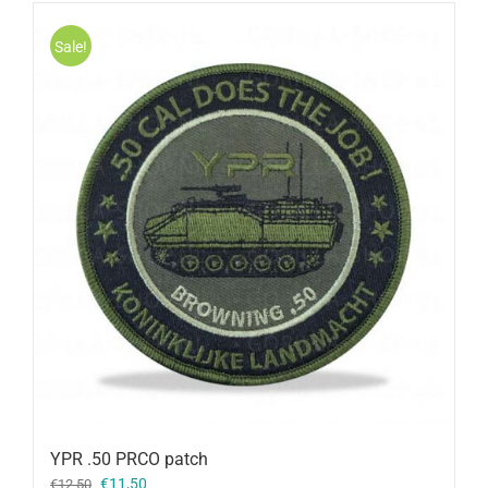
Sale!
YPR .50 PRCO patch
Oorspronkelijke
Huidige
€
11,50
€
12,50