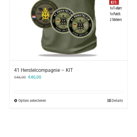
41 Herstelcompagnie – KIT
Oorspronkelijke
Huidige
€
40,00
€
46,00
prijs
prijs
was:
is:
€46,00.
€40,00.
Opties selecteren
Details