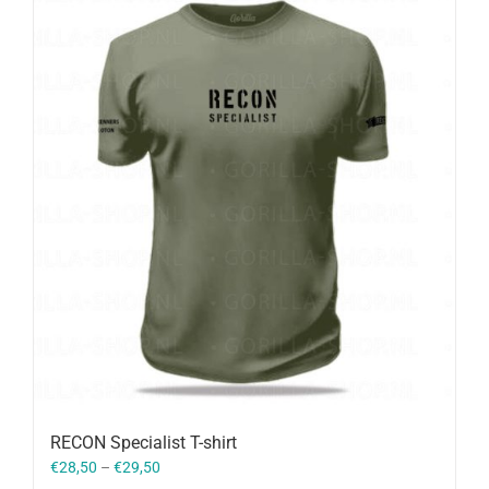
RECON Specialist T-shirt
€
28,50
–
€
29,50