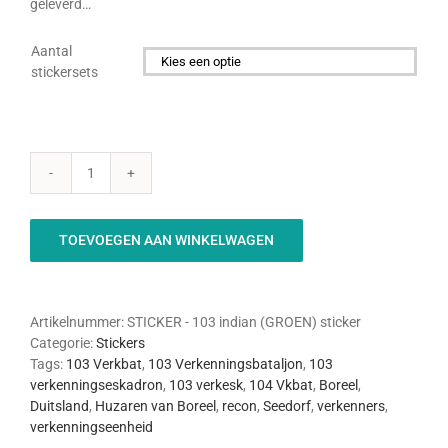
geleverd…
Aantal
stickersets

103
Indian
(groen)
TOEVOEGEN AAN WINKELWAGEN
sticker
aantal
Artikelnummer:
STICKER - 103 indian (GROEN) sticker
Categorie:
Stickers
Tags:
103 Verkbat
,
103 Verkenningsbataljon
,
103
verkenningseskadron
,
103 verkesk
,
104 Vkbat
,
Boreel
,
Duitsland
,
Huzaren van Boreel
,
recon
,
Seedorf
,
verkenners
,
verkenningseenheid