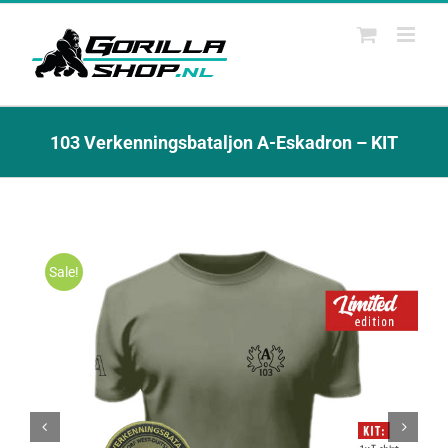
Ga
naar
inhoud
103 Verkenningsbataljon A-Eskadron – KIT
Sale!

