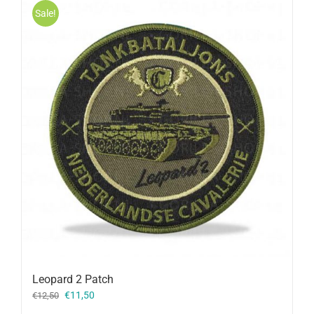
Sale!
Leopard 2 Patch
Oorspronkelijke
Huidige
€
11,50
€
12,50
prijs
prijs