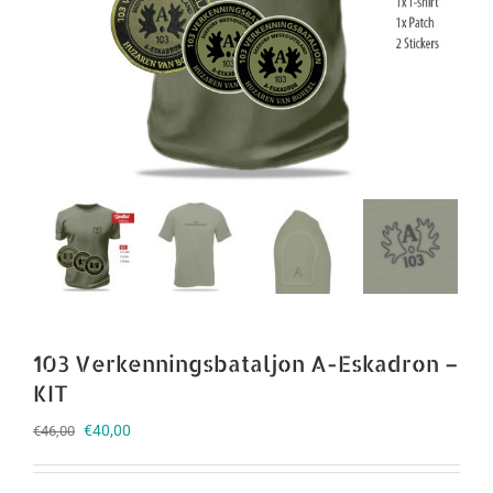
103 Verkenningsbataljon A-Eskadron –
KIT
Oorspronkelijke
Huidige
€
40,00
€
46,00
prijs
prijs
was:
is: