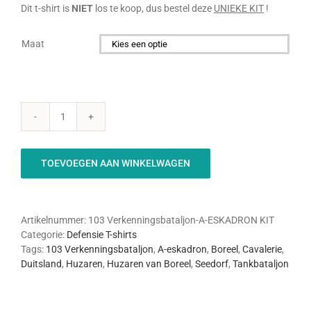
€46,00.
€40,00.
Dit t-shirt is
NIET
los te koop, dus bestel deze
UNIEKE KIT
!
Maat

103
Verkenningsbataljon
A-
TOEVOEGEN AAN WINKELWAGEN
Eskadron
-
KIT
aantal
Artikelnummer:
103 Verkenningsbataljon-A-ESKADRON KIT
Categorie:
Defensie T-shirts
Tags:
103 Verkenningsbataljon
,
A-eskadron
,
Boreel
,
Cavalerie
,
Duitsland
,
Huzaren
,
Huzaren van Boreel
,
Seedorf
,
Tankbataljon