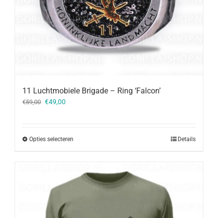
11 Luchtmobiele Brigade – Ring ‘Falcon’
Oorspronkelijke
Huidige
€
49,00
€
59,00
prijs
prijs
was:
is:
€59,00.
€49,00.
Opties selecteren
Details