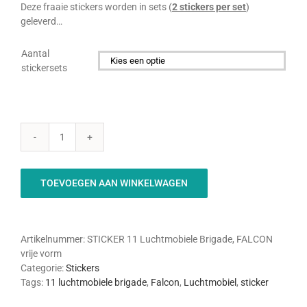
Deze fraaie stickers worden in sets (
2 stickers per set
)
geleverd…
Aantal
stickersets

11
Luchtmobiele
Brigade
TOEVOEGEN AAN WINKELWAGEN
-
FALCON
(vrije
vorm
Artikelnummer:
STICKER 11 Luchtmobiele Brigade, FALCON
sticker)
vrije vorm
aantal
Categorie:
Stickers
Tags:
11 luchtmobiele brigade
,
Falcon
,
Luchtmobiel
,
sticker