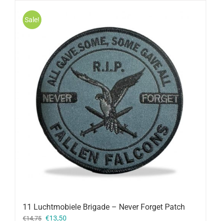
Sale!
11 Luchtmobiele Brigade – Never Forget Patch
Oorspronkelijke
Huidige
€
13,50
€
14,75