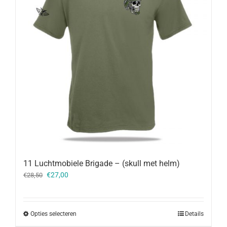
11 Luchtmobiele Brigade – (skull met helm)
Oorspronkelijke
Huidige
€
27,00
€
28,50
prijs
prijs
was:
is:
€28,50.
€27,00.
Opties selecteren
Details