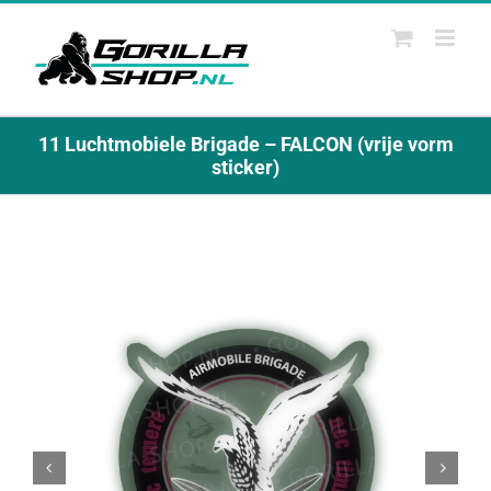
Ga
naar
inhoud
11 Luchtmobiele Brigade – FALCON (vrije vorm
sticker)

