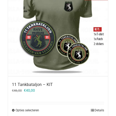
11 Tankbataljon – KIT
Oorspronkelijke
Huidige
€
40,00
€
46,00
prijs
prijs
was:
is:
€46,00.
€40,00.
Opties selecteren
Details