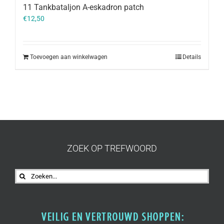
11 Tankbataljon A-eskadron patch
€
12,50
Toevoegen aan winkelwagen
Details
ZOEK OP TREFWOORD
Zoeken
naar: