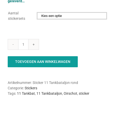
geleverd…
Aantal
stickersets

11
Tankbataljon
sticker
TOEVOEGEN AAN WINKELWAGEN
aantal
Artikelnummer:
Sticker 11 Tankbataljon rond
Categorie:
Stickers
Tags:
11 Tankbat
,
11 Tankbataljon
,
Oirschot
,
sticker