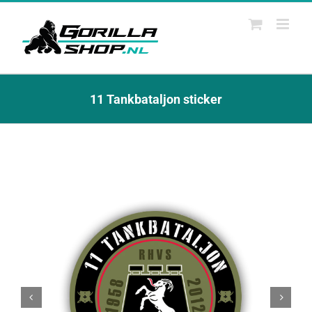
Ga
naar
inhoud
11 Tankbataljon sticker

