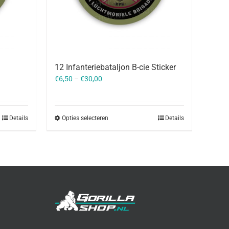
12 Infanteriebataljon B-cie Sticker
€
6,50
–
€
30,00
Details
Opties selecteren
Details