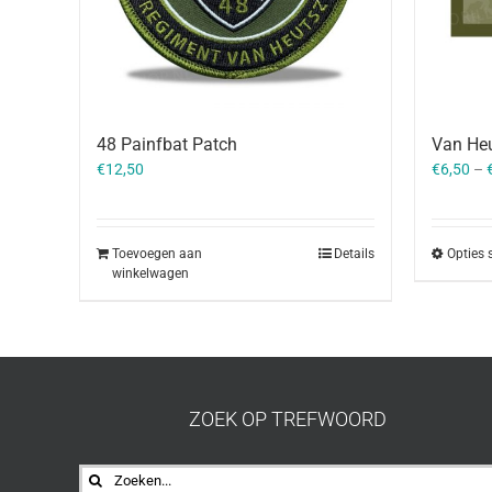
48 Painfbat Patch
Van Heu
€
12,50
€
6,50
–
Toevoegen aan
Details
Opties 
winkelwagen
ZOEK OP TREFWOORD
Zoeken