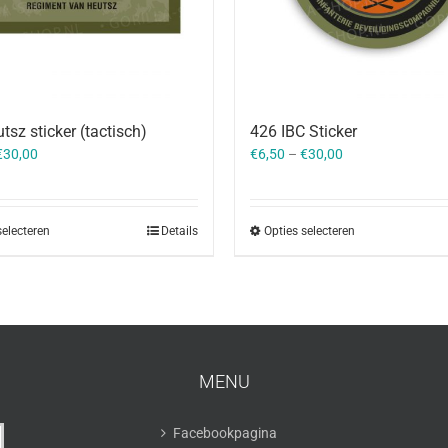
tsz sticker (tactisch)
426 IBC Sticker
€
30,00
€
6,50
–
€
30,00
selecteren
Details
Opties selecteren
MENU
Facebookpagina