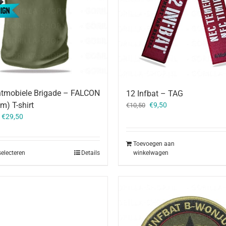
htmobiele Brigade – FALCON
12 Infbat – TAG
Oorspronkelijke
Huidige
m) T-shirt
€
9,50
€
10,50
prijs
prijs
–
€
29,50
was:
is:
€10,50.
€9,50.
Toevoegen aan
winkelwagen
selecteren
Details