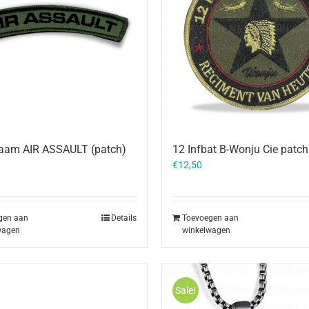
naam AIR ASSAULT (patch)
12 Infbat B-Wonju Cie patch
€
12,50
gen aan
Details
Toevoegen aan
wagen
winkelwagen
Sale!