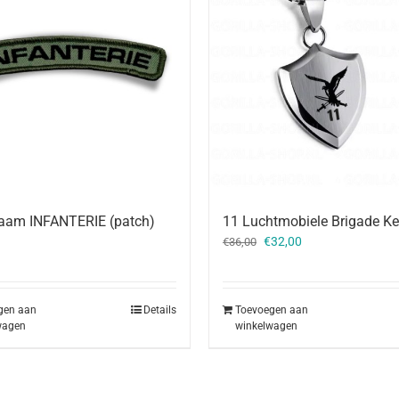
naam INFANTERIE (patch)
11 Luchtmobiele Brigade Ke
Oorspronkelijke
Huidige
€
32,00
€
36,00
prijs
prijs
was:
is:
€36,00.
€32,00.
gen aan
Details
Toevoegen aan
wagen
winkelwagen