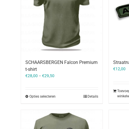
SCHAARSBERGEN Falcon Premium
Straat
t-shirt
€
12,00
€
28,00
–
€
29,50
Toevoe
winkel
Opties selecteren
Details