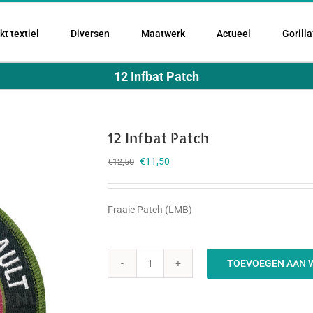
t textiel
Diversen
Maatwerk
Actueel
Gorilla
12 Infbat Patch
12 Infbat Patch
Oorspronkelijke
Huidige
€
11,50
€
12,50
prijs
prijs
was:
is:
€12,50.
€11,50.
Fraaie Patch (LMB)
TOEVOEGEN AAN 
12
Infbat
Patch