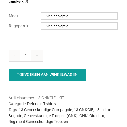
unieke
kit!)
Maat

Rugopdruk:

13
GNKCIE
-
TOEVOEGEN AAN WINKELWAGEN
KIT
aantal
Artikelnummer:
13 GNKCIE - KIT
Categorie:
Defensie T-shirts
Tags:
13 Geneeskundige Compagnie
,
13 GNKCIE
,
13 Lichte
Brigade
,
Geneeskundige Troepen (GNK)
,
GNK
,
Oirschot
,
Regiment Geneeskundige Troepen