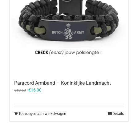
Paracord Armband – Koninklijke Landmacht
Oorspronkelijke
Huidige
€
16,00
€
19,50
prijs
prijs
was:
is:
€19,50.
€16,00.
Toevoegen aan winkelwagen
Details