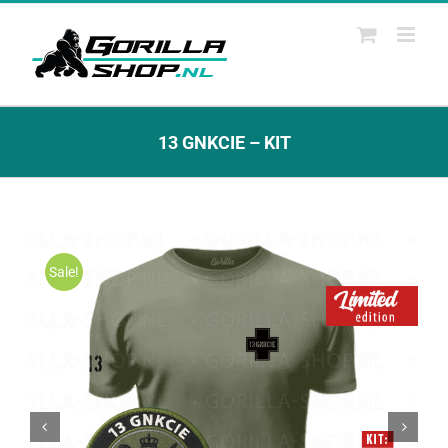
Ga
naar
inhoud
13 GNKCIE – KIT
Sale!

