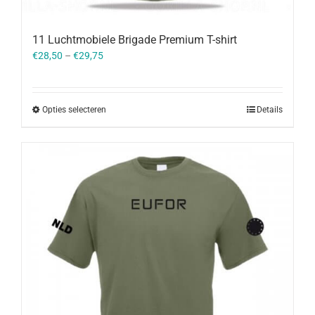
11 Luchtmobiele Brigade Premium T-shirt
€
28,50
–
€
29,75
Opties selecteren
Details