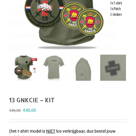
13 GNKCIE – KIT
Oorspronkelijke
Huidige
€
40,00
€
46,00
prijs
prijs
was:
is:
€46,00.
€40,00.
(het t-shirt model is
NIET
los verkrijgbaar, dus bestel jouw