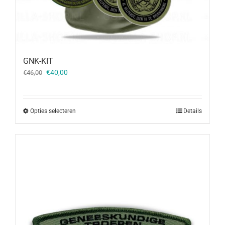
GNK-KIT
Oorspronkelijke
Huidige
€
40,00
€
46,00
prijs
prijs
was:
is:
€46,00.
€40,00.
Opties selecteren
Details