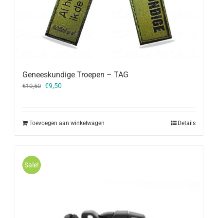
Geneeskundige Troepen – TAG
Oorspronkelijke
Huidige
€
9,50
€
10,50
prijs
prijs
was:
is:
€10,50.
€9,50.
Toevoegen aan winkelwagen
Details
Sale!