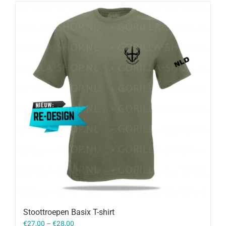
Stoottroepen Basix T-shirt
€
27,00
–
€
28,00