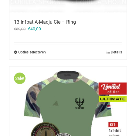
13 Infbat A-Madju Cie – Ring
Oorspronkelijke
Huidige
€
40,00
€
59,00
prijs
prijs
was:
is:
€59,00.
€40,00.
Opties selecteren
Details
Sale!