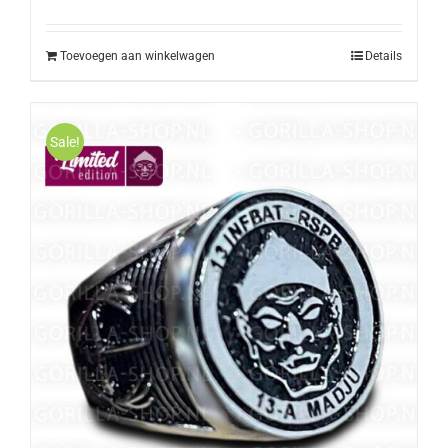
was:
is:
€10,50.
€9,50.
Toevoegen aan winkelwagen
Details
Sale!