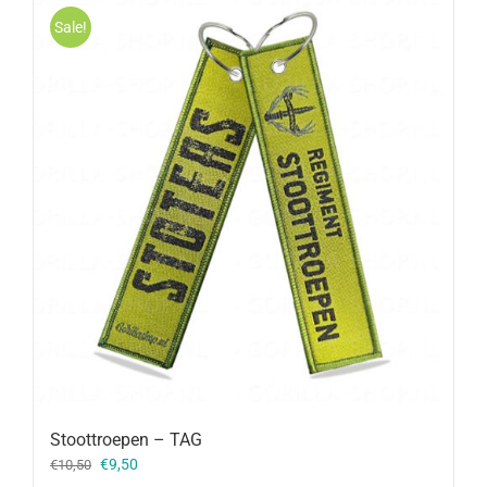
Sale!
Stoottroepen – TAG
Oorspronkelijke
Huidige
€
9,50
€
10,50
prijs
prijs