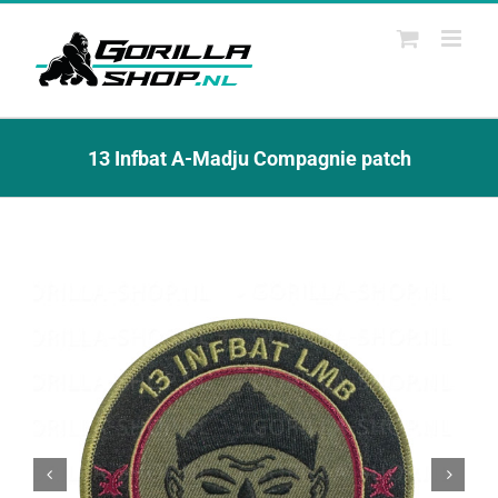
Ga
naar
inhoud
13 Infbat A-Madju Compagnie patch

