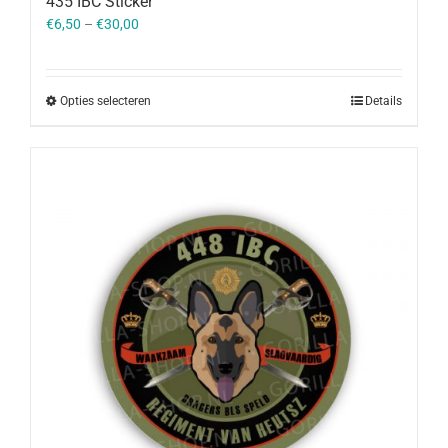
435 IBC Sticker
€
6,50
–
€
30,00
Opties selecteren
Details