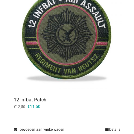
12 Infbat Patch
Oorspronkelijke
Huidige
€
11,50
€
12,50
prijs
prijs
was:
is:
€12,50.
€11,50.
Toevoegen aan winkelwagen
Details