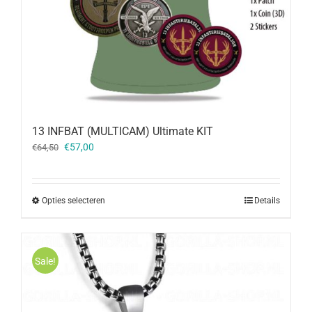
13 INFBAT (MULTICAM) Ultimate KIT
Oorspronkelijke
Huidige
€
57,00
€
64,50
prijs
prijs
was:
is:
€64,50.
€57,00.
Opties selecteren
Details
Sale!