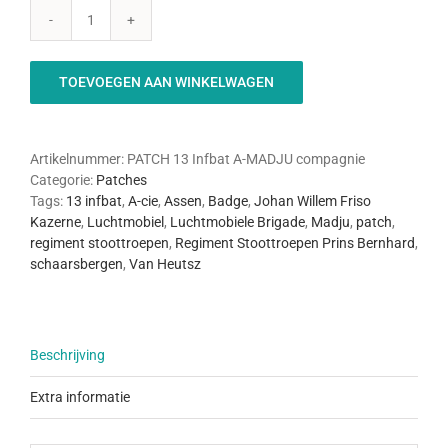
13
Infbat
A-
TOEVOEGEN AAN WINKELWAGEN
Madju
Compagnie
patch
aantal
Artikelnummer:
PATCH 13 Infbat A-MADJU compagnie
Categorie:
Patches
Tags:
13 infbat
,
A-cie
,
Assen
,
Badge
,
Johan Willem Friso
Kazerne
,
Luchtmobiel
,
Luchtmobiele Brigade
,
Madju
,
patch
,
regiment stoottroepen
,
Regiment Stoottroepen Prins Bernhard
,
schaarsbergen
,
Van Heutsz
Beschrijving
Extra informatie