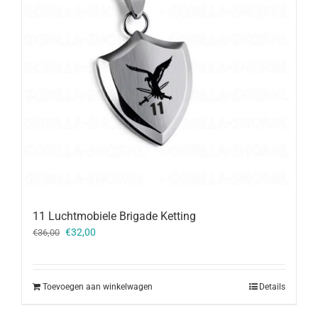
11 Luchtmobiele Brigade Ketting
Oorspronkelijke
Huidige
€
32,00
€
36,00
prijs
prijs
was:
is:
€36,00.
€32,00.
Toevoegen aan winkelwagen
Details