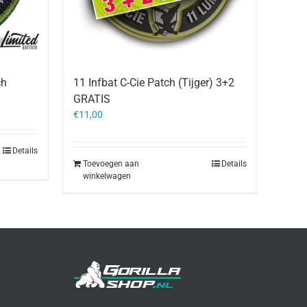
ch
11 Infbat C-Cie Patch (Tijger) 3+2
GRATIS
€
11,00
Details
Toevoegen aan
Details
winkelwagen