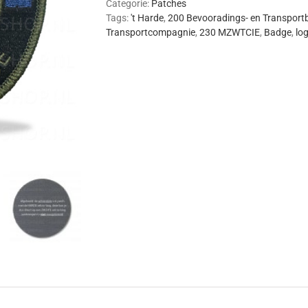
Categorie:
Patches
Tags:
't Harde
,
200 Bevooradings- en Transportb
Transportcompagnie
,
230 MZWTCIE
,
Badge
,
log