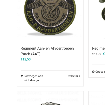
Regiment Aan- en Afvoertroepen
Regime
O
Patch (AAT)
€
€
46,00
p
€
12,50
w
€
Opties 
Toevoegen aan
Details
winkelwagen