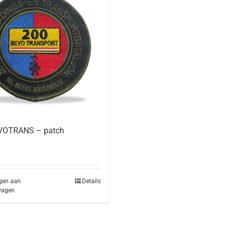
VOTRANS – patch
gen aan
Details
wagen