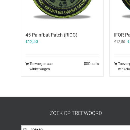
45 Painfbat Patch (RIOG)
IFOR P
O
€
12,50
€
€
12,50
p
w
€
Toevoegen aan
Details
Toevoe
winkelwagen
winkel
ZOEK OP TREFWOORD
Zoeken