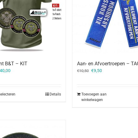
nt B&T – KIT
Aan- en Afvoertroepen – TA
orspronkelijke
Huidige
Oorspronkelijke
Huidige
40,00
€
9,50
€
10,50
rijs
prijs
prijs
prijs
as:
is:
was:
is:
46,00.
€40,00.
€10,50.
€9,50.
selecteren
Details
Toevoegen aan
winkelwagen