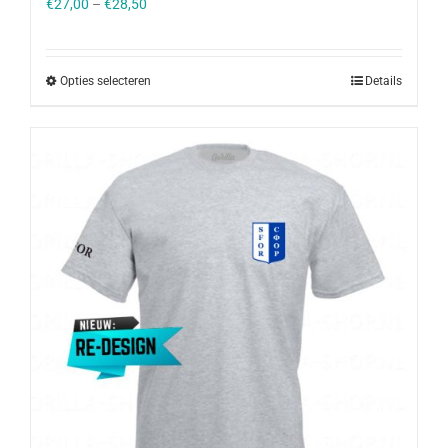
€
27,00
–
€
28,50
Opties selecteren
Details