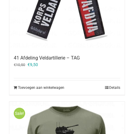
41 Afdeling Veldartillerie – TAG
Oorspronkelijke
Huidige
€
9,50
€
10,50
prijs
prijs
was:
is:
€10,50.
€9,50.
Toevoegen aan winkelwagen
Details
Sale!