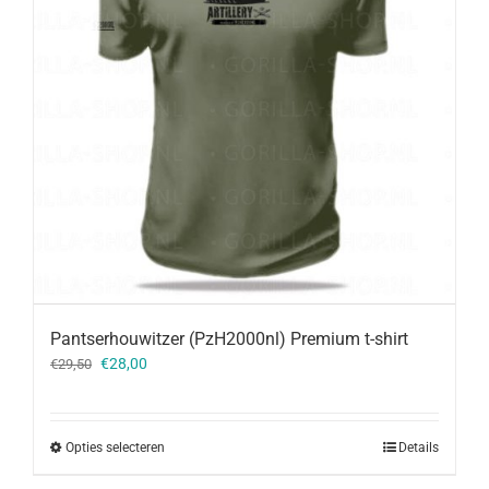
Pantserhouwitzer (PzH2000nl) Premium t-shirt
Oorspronkelijke
Huidige
€
28,00
€
29,50
prijs
prijs
was:
is:
€29,50.
€28,00.
Opties selecteren
Details