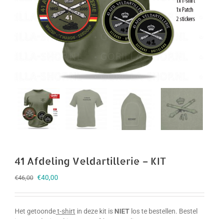
41 Afdeling Veldartillerie – KIT
Oorspronkelijke
Huidige
€
40,00
€
46,00
prijs
prijs
was:
is:
€46,00.
€40,00.
Het getoonde
t-shirt
in deze kit is
NIET
los te bestellen. Bestel