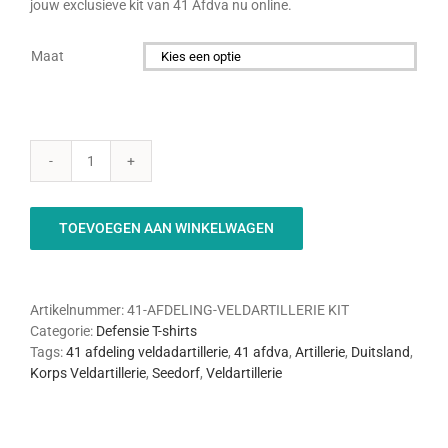
jouw exclusieve kit van 41 Afdva nu online.
Maat

41
Afdeling
Veldartillerie
TOEVOEGEN AAN WINKELWAGEN
-
KIT
aantal
Artikelnummer:
41-AFDELING-VELDARTILLERIE KIT
Categorie:
Defensie T-shirts
Tags:
41 afdeling veldadartillerie
,
41 afdva
,
Artillerie
,
Duitsland
,
Korps Veldartillerie
,
Seedorf
,
Veldartillerie