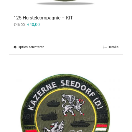
125 Herstelcompagnie – KIT
Oorspronkelijke
Huidige
€
40,00
€
46,00
prijs
prijs
was:
is:
€46,00.
€40,00.
Opties selecteren
Details