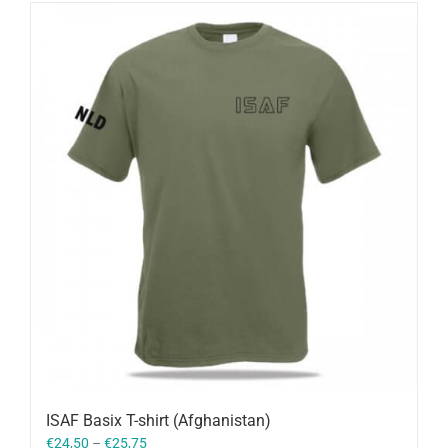
ISAF Basix T-shirt (Afghanistan)
€
24,50
–
€
25,75