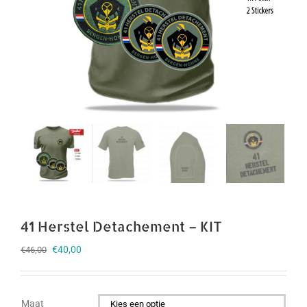
41 Herstel Detachement – KIT
Oorspronkelijke
Huidige
€
40,00
€
46,00
prijs
prijs
was:
is:
€46,00.
€40,00.
Maat