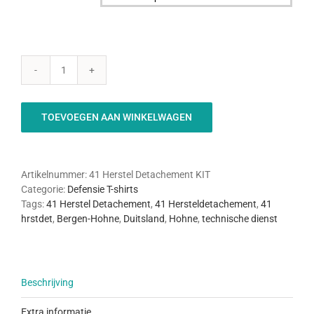

41
Herstel
Detachement
TOEVOEGEN AAN WINKELWAGEN
-
KIT
aantal
Artikelnummer:
41 Herstel Detachement KIT
Categorie:
Defensie T-shirts
Tags:
41 Herstel Detachement
,
41 Hersteldetachement
,
41
hrstdet
,
Bergen-Hohne
,
Duitsland
,
Hohne
,
technische dienst
Beschrijving
Extra informatie