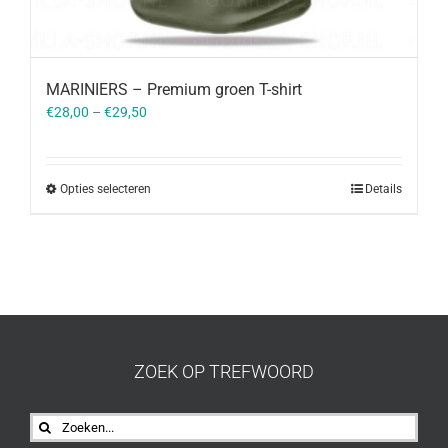
MARINIERS – Premium groen T-shirt
€
28,00
–
€
29,50
Opties selecteren
Details
ZOEK OP TREFWOORD
Zoeken
naar: