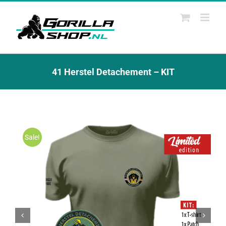
Ga
naar
inhoud
41 Herstel Detachement – KIT
Sale!

