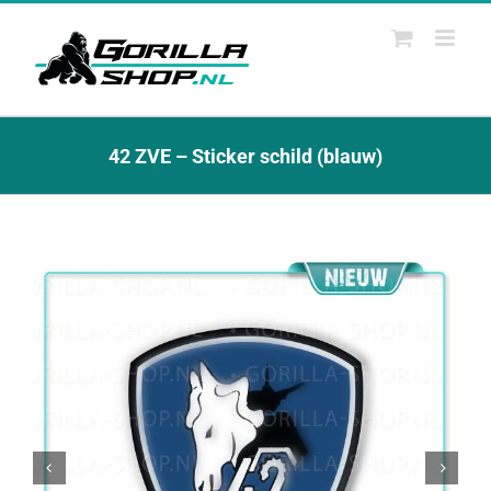
Ga
naar
inhoud
42 ZVE – Sticker schild (blauw)

