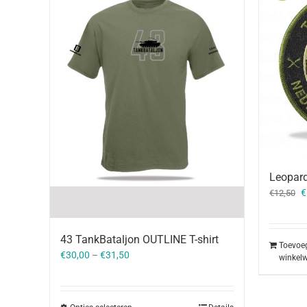
Leopard
O
€
€
12,50
p
w
€
43 TankBataljon OUTLINE T-shirt
Toevoe
€
30,00
–
€
31,50
winkel