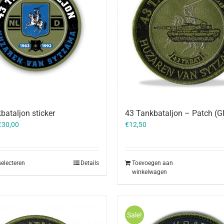
bataljon sticker
43 Tankbataljon – Patch (
€
30,00
€
12,50
selecteren
Details
Toevoegen aan
winkelwagen
Sale!