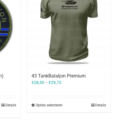
m)
43 TankBataljon Premium
€
28,50
–
€
29,75
Details
Opties selecteren
Details