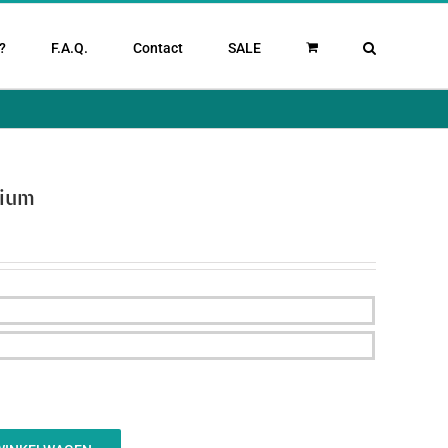
?
F.A.Q.
Contact
SALE
mium