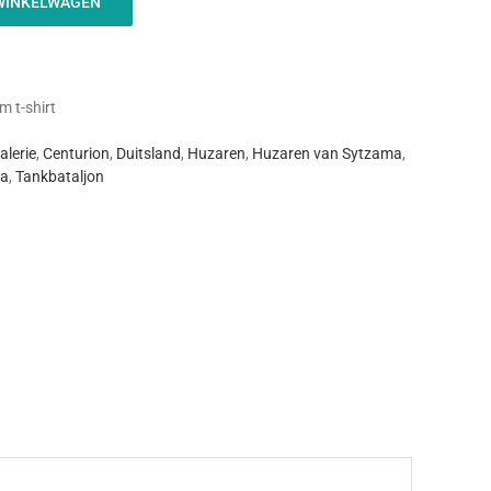
WINKELWAGEN
 t-shirt
alerie
,
Centurion
,
Duitsland
,
Huzaren
,
Huzaren van Sytzama
,
ma
,
Tankbataljon