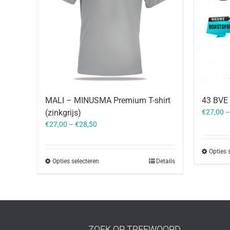
MALI – MINUSMA Premium T-shirt
43 BVE 
(zinkgrijs)
€
27,00
€
27,00
–
€
28,50
Opties 
Opties selecteren
Details
ZOEK OP TREFWOORD