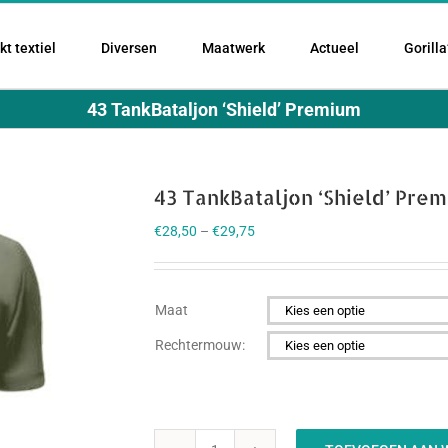
t textiel
Diversen
Maatwerk
Actueel
Gorilla
43 TankBataljon ‘Shield’ Premium
43 TankBataljon ‘Shield’ Pre
€
28,50
–
€
29,75
Maat

Rechtermouw:
