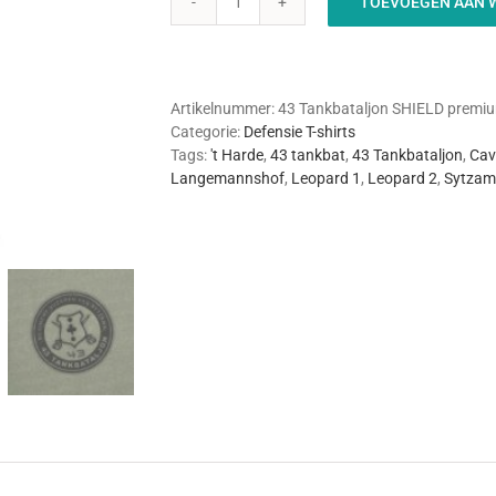
TOEVOEGEN AAN 
43
TankBataljon
'Shield'
Premium
aantal
Artikelnummer:
43 Tankbataljon SHIELD premium
Categorie:
Defensie T-shirts
Tags:
't Harde
,
43 tankbat
,
43 Tankbataljon
,
Cav
Langemannshof
,
Leopard 1
,
Leopard 2
,
Sytza