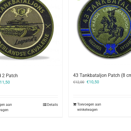
43 Tankbataljon Patch (8 c
 2 Patch
Oorspronkelijke
Huidige
orspronkelijke
Huidige
€
10,50
11,50
€
12,00
prijs
prijs
rijs
prijs
was:
is:
as:
is:
€12,00.
€10,50.
12,50.
€11,50.
Toevoegen aan
gen aan
Details
winkelwagen
wagen