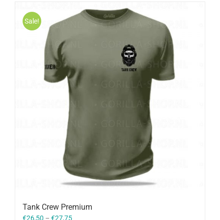
Sale!
Tank Crew Premium
€
26,50
–
€
27,75