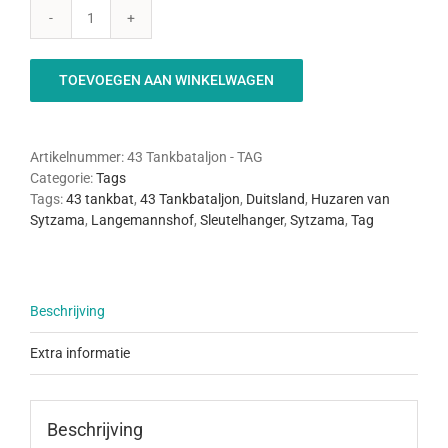
43
Tankbataljon
-
TOEVOEGEN AAN WINKELWAGEN
TAG
aantal
Artikelnummer:
43 Tankbataljon - TAG
Categorie:
Tags
Tags:
43 tankbat
,
43 Tankbataljon
,
Duitsland
,
Huzaren van
Sytzama
,
Langemannshof
,
Sleutelhanger
,
Sytzama
,
Tag
Beschrijving
Extra informatie
Beschrijving