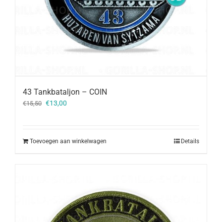
43 Tankbataljon – COIN
Oorspronkelijke
Huidige
€
13,00
€
15,50
prijs
prijs
was:
is:
€15,50.
€13,00.
Toevoegen aan winkelwagen
Details