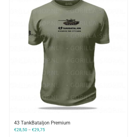
43 TankBataljon Premium
€
28,50
–
€
29,75