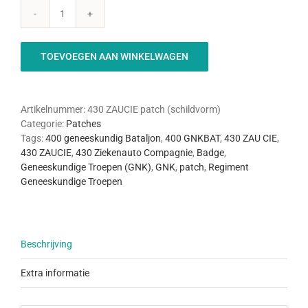
430
ZAUCIE
Patch
TOEVOEGEN AAN WINKELWAGEN
(schildvorm)
aantal
Artikelnummer:
430 ZAUCIE patch (schildvorm)
Categorie:
Patches
Tags:
400 geneeskundig Bataljon
,
400 GNKBAT
,
430 ZAU CIE
,
430 ZAUCIE
,
430 Ziekenauto Compagnie
,
Badge
,
Geneeskundige Troepen (GNK)
,
GNK
,
patch
,
Regiment
Geneeskundige Troepen
Beschrijving
Extra informatie