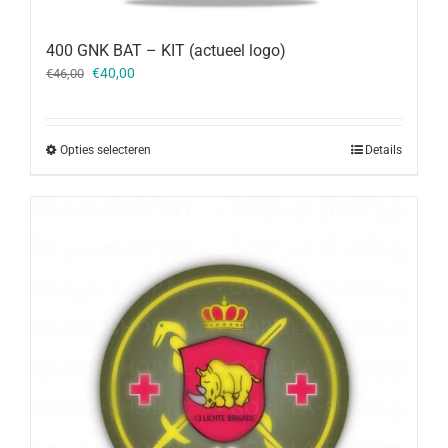
400 GNK BAT – KIT (actueel logo)
Oorspronkelijke
Huidige
€
40,00
€
46,00
prijs
prijs
was:
is:
€46,00.
€40,00.
Opties selecteren
Details