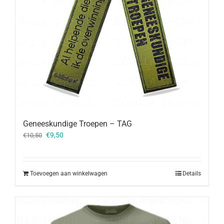
Geneeskundige Troepen – TAG
Oorspronkelijke
Huidige
€
9,50
€
10,50
prijs
prijs
was:
is:
€10,50.
€9,50.
Toevoegen aan winkelwagen
Details