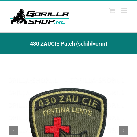
Ga
naar
inhoud
430 ZAUCIE Patch (schildvorm)

