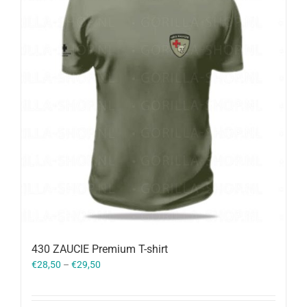
430 ZAUCIE Premium T-shirt
€
28,50
–
€
29,50