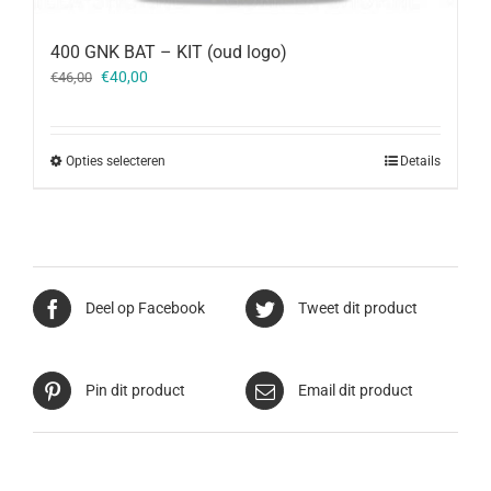
400 GNK BAT – KIT (oud logo)
Oorspronkelijke
Huidige
€
40,00
€
46,00
prijs
prijs
was:
is:
€46,00.
€40,00.
Opties selecteren
Details
Deel op Facebook
Tweet dit product
Pin dit product
Email dit product