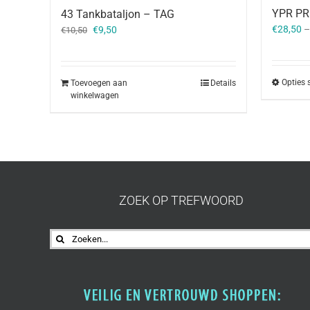
YPR PRI
43 Tankbataljon – TAG
Oorspronkelijke
Huidige
€
28,50
€
9,50
€
10,50
prijs
prijs
was:
is:
€10,50.
€9,50.
Opties 
Toevoegen aan
Details
winkelwagen
ZOEK OP TREFWOORD
Zoeken
naar: