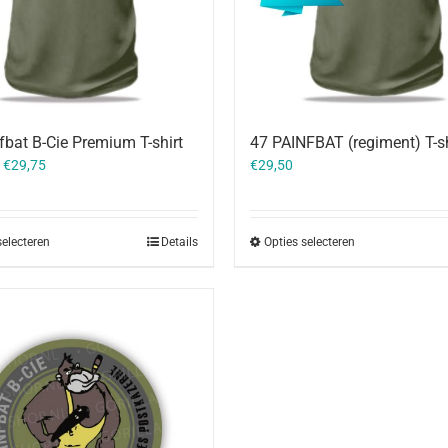
fbat B-Cie Premium T-shirt
47 PAINFBAT (regiment) T-sh
–
€
29,75
€
29,50
selecteren
Details
Opties selecteren