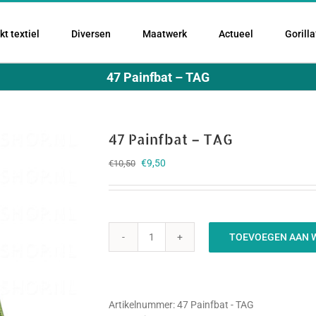
t textiel
Diversen
Maatwerk
Actueel
Gorilla
47 Painfbat – TAG
47 Painfbat – TAG
Oorspronkelijke
Huidige
€
9,50
€
10,50
prijs
prijs
was:
is:
€10,50.
€9,50.
TOEVOEGEN AAN 
47
Painfbat
-
TAG
aantal
Artikelnummer:
47 Painfbat - TAG