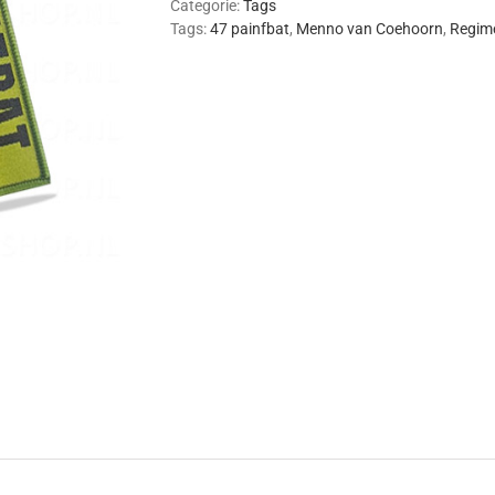
Categorie:
Tags
Tags:
47 painfbat
,
Menno van Coehoorn
,
Regime