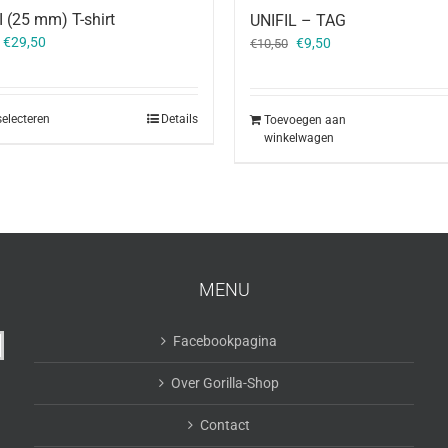
 (25 mm) T-shirt
UNIFIL – TAG
Oorspronkelijke
Huidige
–
€
29,50
€
9,50
€
10,50
prijs
prijs
was:
is:
€10,50.
€9,50.
selecteren
Details
Toevoegen aan
winkelwagen
MENU
Facebookpagina
Over Gorilla-Shop
Contact