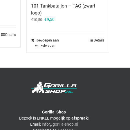
101 Tankbataljon – TAG (zwart
logo)
Oorspronkelijke
Huidige
€
9,50
€
10,50
prijs
prijs
was:
is:
Details
€10,50.
€9,50.
Toevoegen aan
Details
winkelwagen
Gorilla-Shop
Bezoek is ENKEL mogelijk op
afspraak
!
Email:
info@gorilla-shop.nl