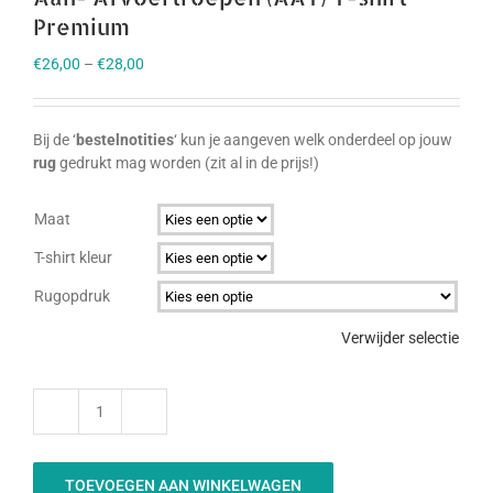
Premium
€
26,00
–
€
28,00
Bij de ‘
bestelnotities
‘ kun je aangeven welk onderdeel op jouw
rug
gedrukt mag worden (zit al in de prijs!)
Maat
T-shirt kleur
Rugopdruk
Verwijder selectie
Aan-
Afvoertroepen
(AAT)
TOEVOEGEN AAN WINKELWAGEN
T-