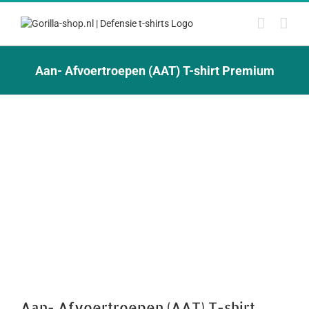
Ga
naar
inhoud
Aan- Afvoertroepen (AAT) T-shirt Premium
Aan- Afvoertroepen (AAT) T-shirt