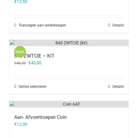
€
12,50
Toevoegen aan winkelwagen
Details
Sale!
840 ZWTCIE – KIT
Oorspronkelijke
Huidige
€
40,00
€
46,00
prijs
prijs
was:
is:
€46,00.
€40,00.
Opties selecteren
Details
Aan- Afvoertroepen Coin
€
12,50