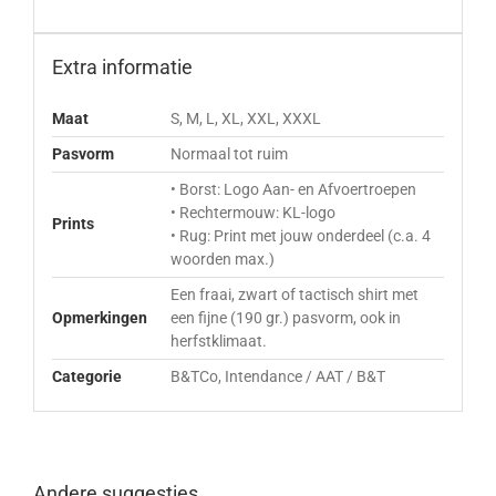
Extra informatie
Maat
S, M, L, XL, XXL, XXXL
Pasvorm
Normaal tot ruim
• Borst: Logo Aan- en Afvoertroepen
• Rechtermouw: KL-logo
Prints
• Rug: Print met jouw onderdeel (c.a. 4
woorden max.)
Een fraai, zwart of tactisch shirt met
Opmerkingen
een fijne (190 gr.) pasvorm, ook in
herfstklimaat.
Categorie
B&TCo, Intendance / AAT / B&T
Andere suggesties…