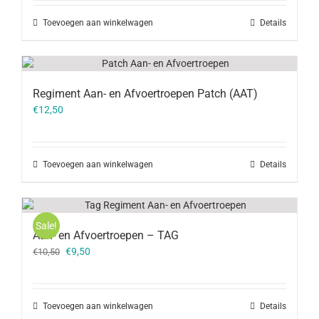
Toevoegen aan winkelwagen
Details
Regiment Aan- en Afvoertroepen Patch (AAT)
€
12,50
Toevoegen aan winkelwagen
Details
Sale!
Aan- en Afvoertroepen – TAG
Oorspronkelijke
Huidige
€
9,50
€
10,50
prijs
prijs
was:
is:
€10,50.
€9,50.
Toevoegen aan winkelwagen
Details