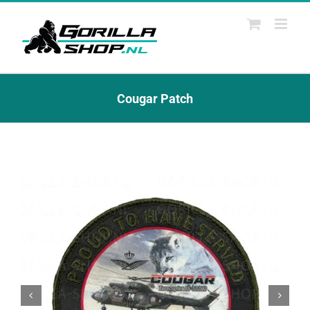
Ga
naar
inhoud
Cougar Patch

