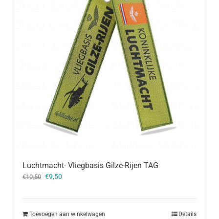
Luchtmacht- Vliegbasis Gilze-Rijen TAG
Oorspronkelijke
Huidige
€
9,50
€
10,50
prijs
prijs
was:
is:
€10,50.
€9,50.
Toevoegen aan winkelwagen
Details