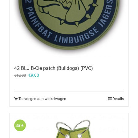
42 BLJ B-Cie patch (Bulldogs) (PVC)
Oorspronkelijke
Huidige
€
9,00
€
12,00
prijs
prijs
was:
is:
€12,00.
€9,00.
Toevoegen aan winkelwagen
Details
Sale!