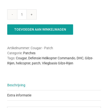
Cougar
Patch
aantal
TOEVOEGEN AAN WINKELWAGEN
Artikelnummer:
Cougar - Patch
Categorie:
Patches
Tags:
Cougar
,
Defensie Helikopter Commando
,
DHC
,
Gilze-
Rijen
,
helicopter
,
patch
,
Vliegbasis Gilze-Rijen
Beschrijving
Extra informatie