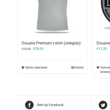
Douane Premium t-shirt (zinkgrijs)
Douane
Oorspronkelijke
Huidige
€
28,00
€
12,50
€
29,50
prijs
prijs
was:
is:
€29,50.
€28,00.
Opties selecteren
Details
Toevoe
winkel
Deel op Facebook