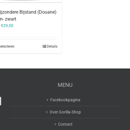
jzondere Bijstand (Douane)
m- zwart
–
€
29,50
selecteren
Details
MENU
Facebookpagina
Over Gorilla-Shop
Contact