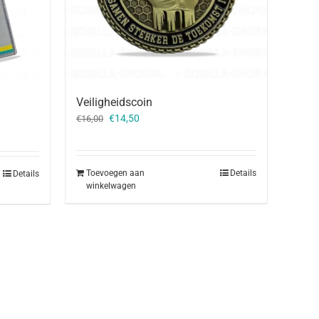
Veiligheidscoin
Oorspronkelijke
Huidige
€
14,50
€
16,00
prijs
prijs
was:
is:
€16,00.
€14,50.
Toevoegen aan
Details
Details
winkelwagen