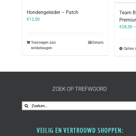
Hondengeleider – Patch
Team Bi
€
12,50
Premiu
€
28,50
Toevoegen aan
Details
winkelwagen
Opties 
ZOEK OP TREFWOORD
Zoeken
naar: