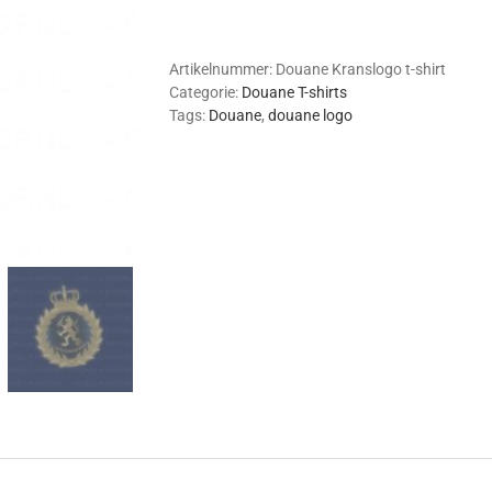
t-
shirt
aantal
Artikelnummer:
Douane Kranslogo t-shirt
Categorie:
Douane T-shirts
Tags:
Douane
,
douane logo