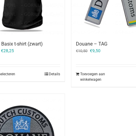
Basix t-shirt (zwart)
Douane – TAG
Oorspronkelijke
Huidige
–
€
28,25
€
9,50
€
10,50
prijs
prijs
was:
is:
€10,50.
€9,50.
selecteren
Details
Toevoegen aan
winkelwagen