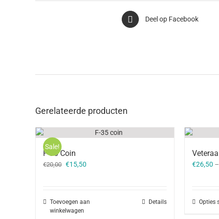
Deel op Facebook
Gerelateerde producten
Sale!
F-35 Coin
Veteraa
Oorspronkelijke
Huidige
€
15,50
€
26,50
€
20,00
prijs
prijs
was:
is:
€20,00.
€15,50.
Toevoegen aan
Details
Opties 
winkelwagen