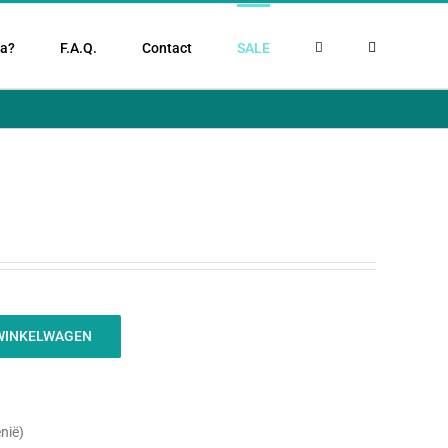
la?
F.A.Q.
Contact
SALE
WINKELWAGEN
nië)