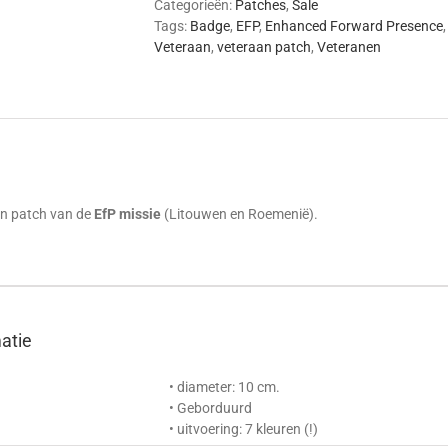
Categorieën:
Patches
,
Sale
Tags:
Badge
,
EFP
,
Enhanced Forward Presence
Veteraan
,
veteraan patch
,
Veteranen
g
n patch van de
EfP missie
(Litouwen en Roemenië).
matie
• diameter: 10 cm.
• Geborduurd
• uitvoering: 7 kleuren (!)