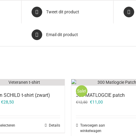
Tweet dit product
Email dit product
Sale!
n SCHILD t-shirt (zwart)
300 MATLOGCIE patch
Oorspronkelijke
Huidige
–
€
28,50
€
11,00
€
12,50
prijs
prijs
was:
is:
€12,50.
€11,00.
selecteren
Details
Toevoegen aan
winkelwagen