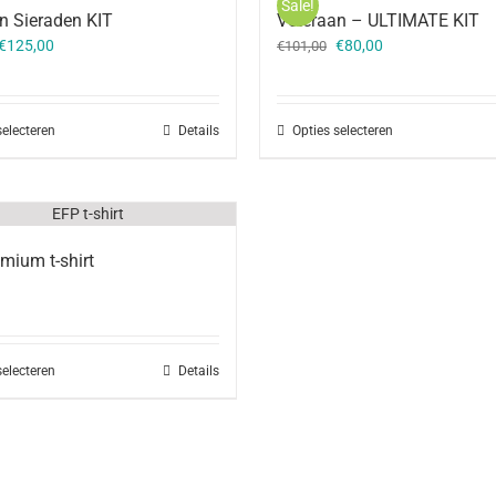
Sale!
n Sieraden KIT
Veteraan – ULTIMATE KIT
Oorspronkelijke
Huidige
Oorspronkelijke
Huidige
€
125,00
€
80,00
€
101,00
prijs
prijs
prijs
prijs
was:
is:
was:
is:
€163,00.
€125,00.
€101,00.
€80,00.
selecteren
Details
Opties selecteren
mium t-shirt
selecteren
Details