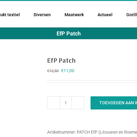
ukt textiel
Diversen
Maatwerk
Actueel
Goril
EfP Patch
EfP Patch
Oorspronkelijke
Huidige
€
11,00
€
12,50
prijs
prijs
was:
is:
€12,50.
€11,00.
TOEVOEGEN AAN 
EfP
Patch
aantal
Artikelnummer:
PATCH EfP (Litouwen en Roeme