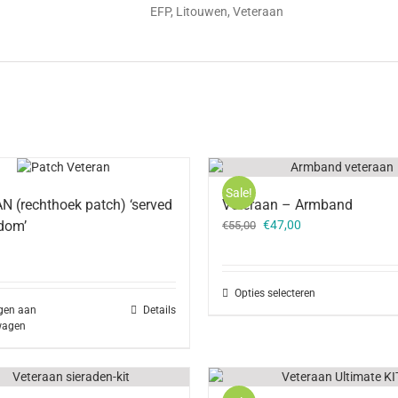
EFP, Litouwen, Veteraan
Sale!
 (rechthoek patch) ‘served
Veteraan – Armband
Oorspronkelijke
Huidige
edom’
€
47,00
€
55,00
prijs
prijs
was:
is:
€55,00.
€47,00.
Opties selecteren
gen aan
Details
wagen