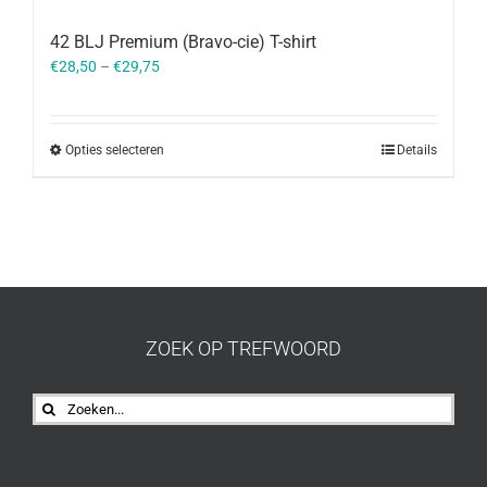
42 BLJ Premium (Bravo-cie) T-shirt
€
28,50
–
€
29,75
Opties selecteren
Details
ZOEK OP TREFWOORD
Zoeken
naar: