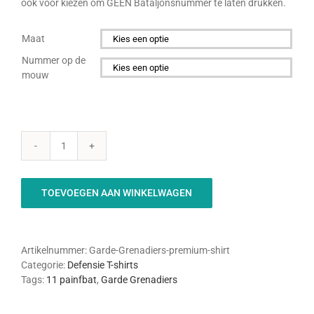
ook voor kiezen om GEEN Bataljonsnummer te laten drukken.
Maat

Nummer op de
mouw

Garde
Grenadiers
Premium
TOEVOEGEN AAN WINKELWAGEN
T-
shirt
aantal
Artikelnummer:
Garde-Grenadiers-premium-shirt
Categorie:
Defensie T-shirts
Tags:
11 painfbat
,
Garde Grenadiers