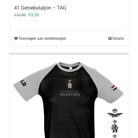
41 Geniebataljon – TAG
Oorspronkelijke
Huidige
€
9,50
€
10,50
prijs
prijs
was:
is:
€10,50.
€9,50.
Toevoegen aan winkelwagen
Details