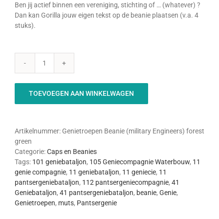
Ben jij actief binnen een vereniging, stichting of … (whatever) ?
Dan kan Gorilla jouw eigen tekst op de beanie plaatsen (v.a. 4
stuks).
Genietroepen
-
Beanie
TOEVOEGEN AAN WINKELWAGEN
(Military
Engineers,
Forest
Green)
Artikelnummer:
Genietroepen Beanie (military Engineers) forest
aantal
green
Categorie:
Caps en Beanies
Tags:
101 geniebataljon
,
105 Geniecompagnie Waterbouw
,
11
genie compagnie
,
11 geniebataljon
,
11 geniecie
,
11
pantsergeniebataljon
,
112 pantsergeniecompagnie
,
41
Geniebataljon
,
41 pantsergeniebataljon
,
beanie
,
Genie
,
Genietroepen
,
muts
,
Pantsergenie