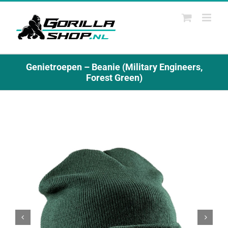
Ga
naar
inhoud
Genietroepen – Beanie (Military Engineers,
Forest Green)

