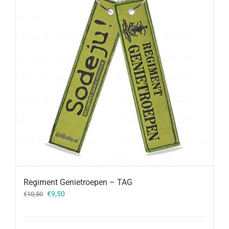
Regiment Genietroepen – TAG
Oorspronkelijke
Huidige
€
9,50
€
10,50
prijs
prijs
was:
is:
€10,50.
€9,50.