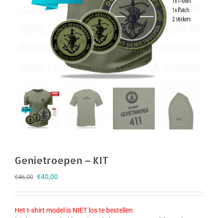
Genietroepen – KIT
Oorspronkelijke
Huidige
€
40,00
€
46,00
prijs
prijs
was:
is:
€46,00.
€40,00.
Het t-shirt model is NIET los te bestellen.