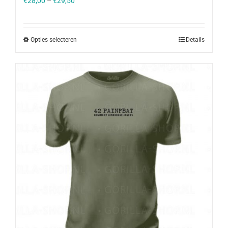
€
28,00
–
€
29,50
Opties selecteren
Details