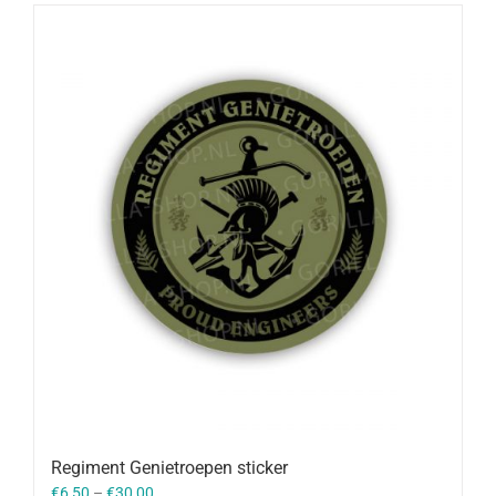
Regiment Genietroepen sticker
€
6,50
–
€
30,00