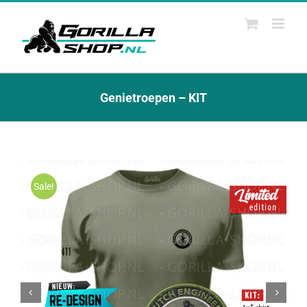
Ga
naar
inhoud
Genietroepen – KIT
Sale!

