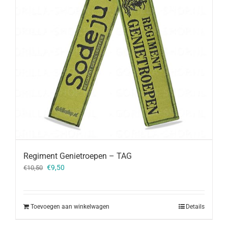
Regiment Genietroepen – TAG
Oorspronkelijke
Huidige
€
9,50
€
10,50
prijs
prijs
was:
is:
€10,50.
€9,50.
Toevoegen aan winkelwagen
Details