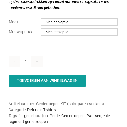
bij de mouwopdrukken zijn enkel
nummers
mogelijk, verder
maatwerk wordt niet geboden.
Maat

Mouwopdruk

Genietroepen
-
KIT
TOEVOEGEN AAN WINKELWAGEN
aantal
Artikelnummer:
Genietroepen KIT (shirt-patch-stickers)
Categorie:
Defensie T-shirts
Tags:
11 geniebataljon
,
Genie
,
Genietroepen
,
Pantsergenie
,
regiment genietroepen