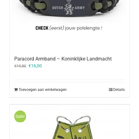
Paracord Armband – Koninklijke Landmacht
Oorspronkelijke
Huidige
€
16,00
€
19,50
prijs
prijs
was:
is:
€19,50.
€16,00.
Toevoegen aan winkelwagen
Details
Sale!