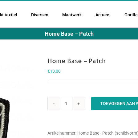
t textiel
Diversen
Maatwerk
Actueel
Gorilla
Home Base – Patch
Home Base – Patch
€
13,00
TOEVOEGEN AAN 
Home
Base
-
Patch
aantal
Artikelnummer:
Home Base - Patch (schildvorm