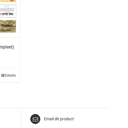
mpleet)
Details
Email dit product