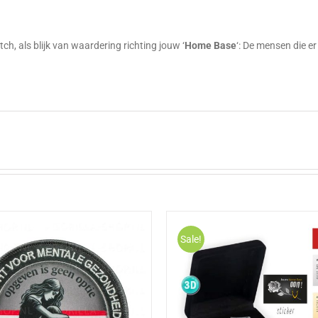
g
ch, als blijk van waardering richting jouw ‘
Home
Base
‘: De mensen die e
Sale!