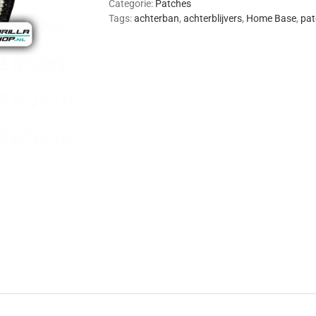
Categorie:
Patches
Tags:
achterban
,
achterblijvers
,
Home Base
,
pat