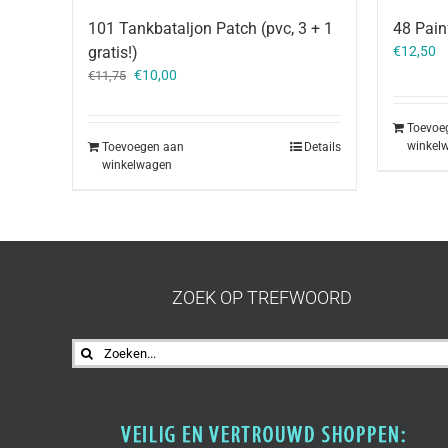
101 Tankbataljon Patch (pvc, 3 + 1
48 Pain
gratis!)
€
12,50
Oorspronkelijke
Huidige
€
10,00
€
11,75
prijs
prijs
was:
is:
Toevoe
€11,75.
€10,00.
winkel
Toevoegen aan
Details
winkelwagen
ZOEK OP TREFWOORD
Zoeken
naar: