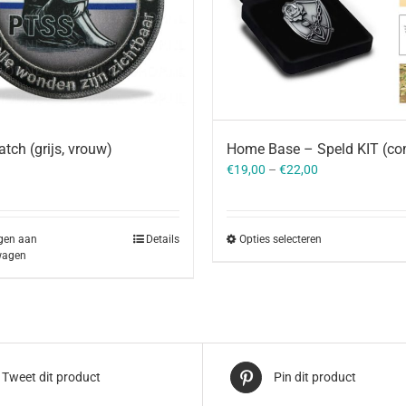
Home Base – Speld KIT (co
tch (grijs, vrouw)
€
19,00
–
€
22,00
Opties selecteren
gen aan
Details
wagen
Tweet dit product
Pin dit product