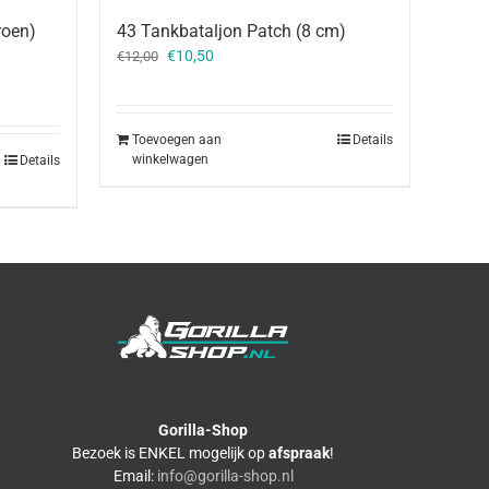
roen)
43 Tankbataljon Patch (8 cm)
Oorspronkelijke
Huidige
€
10,50
€
12,00
prijs
prijs
was:
is:
€12,00.
€10,50.
Toevoegen aan
Details
winkelwagen
Details
Gorilla-Shop
Bezoek is ENKEL mogelijk op
afspraak
!
Email:
info@gorilla-shop.nl