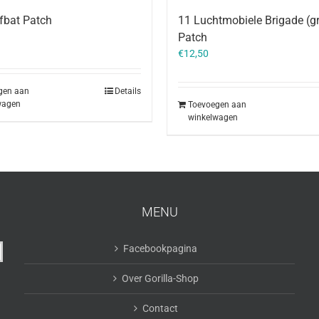
fbat Patch
11 Luchtmobiele Brigade (g
Patch
€
12,50
gen aan
Details
wagen
Toevoegen aan
winkelwagen
MENU
Facebookpagina
Over Gorilla-Shop
Contact