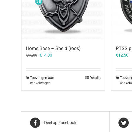
Home Base – Speld (roos)
PTSS pa
Oorspronkelijke
Huidige
€
14,00
€
12,50
€
16,00
prijs
prijs
was:
is:
€16,00.
€14,00.
Toevoegen aan
Details
Toevoe
winkelwagen
winkel
Deel op Facebook