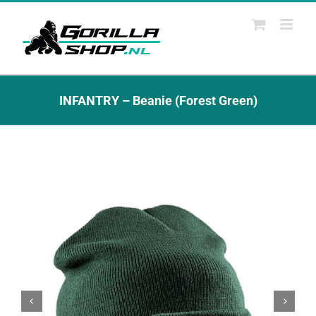
Ga
naar
inhoud
INFANTRY – Beanie (Forest Green)

