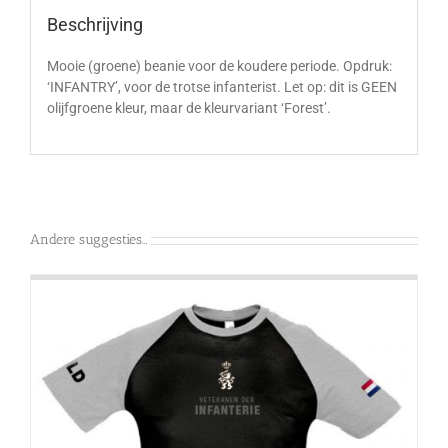
Beschrijving
Mooie (groene) beanie voor de koudere periode. Opdruk:
‘INFANTRY’, voor de trotse infanterist. Let op: dit is GEEN
olijfgroene kleur, maar de kleurvariant ‘Forest’.
Andere suggesties…