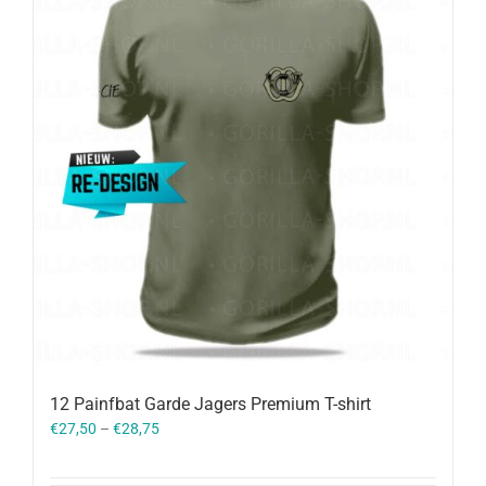
12 Painfbat Garde Jagers Premium T-shirt
€
27,50
–
€
28,75