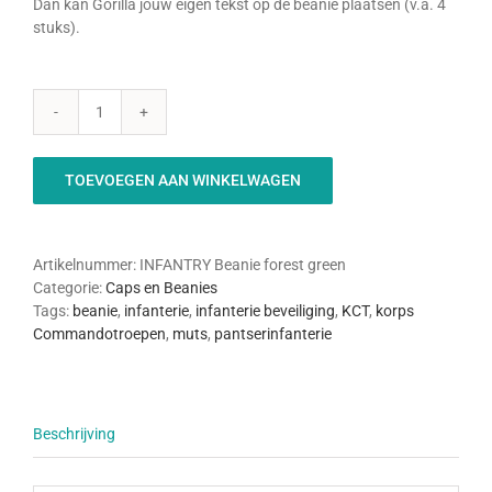
Dan kan Gorilla jouw eigen tekst op de beanie plaatsen (v.a. 4
stuks).
INFANTRY
-
Beanie
TOEVOEGEN AAN WINKELWAGEN
(Forest
Green)
aantal
Artikelnummer:
INFANTRY Beanie forest green
Categorie:
Caps en Beanies
Tags:
beanie
,
infanterie
,
infanterie beveiliging
,
KCT
,
korps
Commandotroepen
,
muts
,
pantserinfanterie
Beschrijving