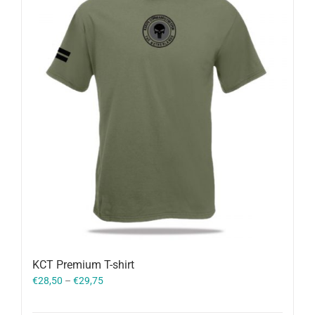
KCT Premium T-shirt
€
28,50
–
€
29,75