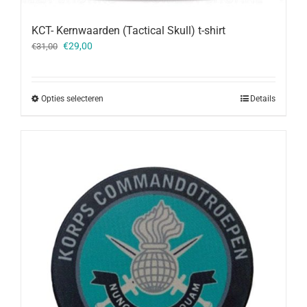
KCT- Kernwaarden (Tactical Skull) t-shirt
Oorspronkelijke
Huidige
€
29,00
€
31,00
prijs
prijs
was:
is:
€31,00.
€29,00.
Opties selecteren
Details