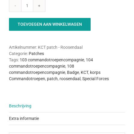
KCT
Patch
-
TOEVOEGEN AAN WINKELWAGEN
Roosendaal
aantal
Artikelnummer:
KCT patch - Roosendaal
Categorie:
Patches
Tags:
103 commandotroepencompagnie
,
104
commandotroepencompagnie
,
108
commandotroepencompagnie
,
Badge
,
KCT
,
korps
Commandotroepen
,
patch
,
roosendaal
,
Special Forces
Beschrijving
Extra informatie