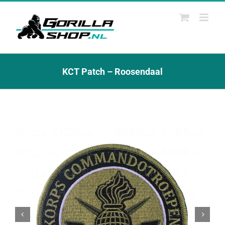
Ga
naar
inhoud
KCT Patch – Roosendaal

