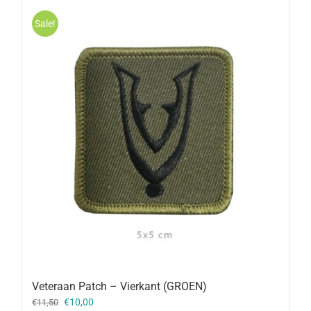
Sale!
Veteraan Patch – Vierkant (GROEN)
Oorspronkelijke
Huidige
€
10,00
€
11,50