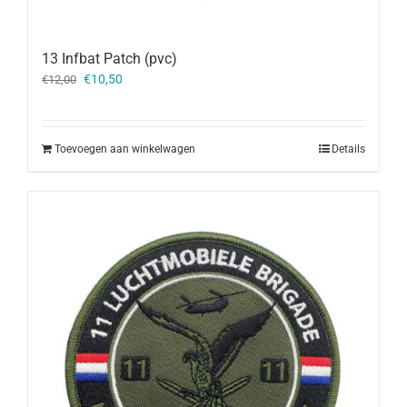
13 Infbat Patch (pvc)
Oorspronkelijke
Huidige
€
10,50
€
12,00
prijs
prijs
was:
is:
€12,00.
€10,50.
Toevoegen aan winkelwagen
Details