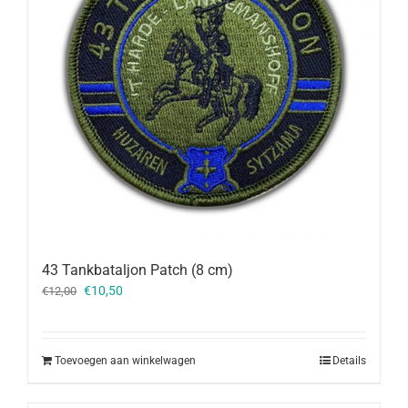
43 Tankbataljon Patch (8 cm)
Oorspronkelijke
Huidige
€
10,50
€
12,00
prijs
prijs
was:
is:
€12,00.
€10,50.
Toevoegen aan winkelwagen
Details