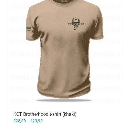
KCT Brotherhood t-shirt (khaki)
€
28,50
–
€
29,95