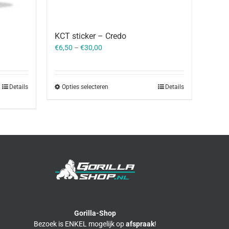
KCT sticker – Credo
h
€
6,50
–
€
30,00
Opties selecteren
Details
Details
Gorilla-Shop
Bezoek is ENKEL mogelijk op
afspraak
!