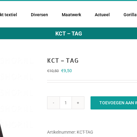
t textiel
Diversen
Maatwerk
Actueel
Gorilla
KCT – TAG
KCT – TAG
Oorspronkelijke
Huidige
€
9,50
€
10,50
prijs
prijs
was:
is:
€10,50.
€9,50.
TOEVOEGEN AAN 
KCT
-
TAG
aantal
Artikelnummer:
KCT-TAG