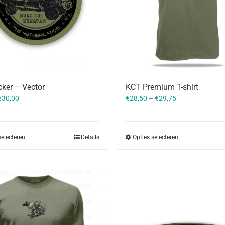
cker – Vector
KCT Premium T-shirt
€
30,00
€
28,50
–
€
29,75
selecteren
Details
Opties selecteren