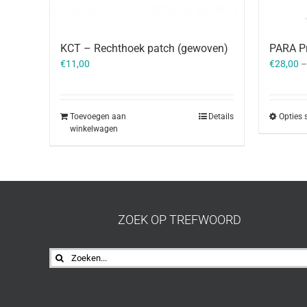
KCT – Rechthoek patch (gewoven)
PARA P
€
11,00
€
28,00
Toevoegen aan
Details
Opties 
winkelwagen
ZOEK OP TREFWOORD
Zoeken
naar: