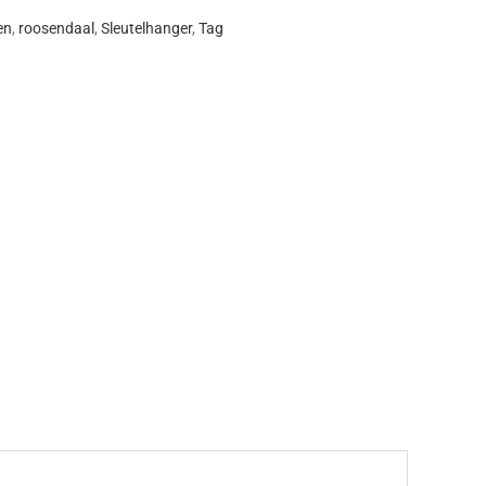
en
,
roosendaal
,
Sleutelhanger
,
Tag