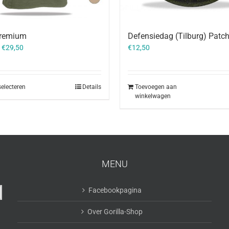
remium
Defensiedag (Tilburg) Patc
–
€
29,50
€
12,50
selecteren
Details
Toevoegen aan
winkelwagen
MENU
Facebookpagina
Over Gorilla-Shop