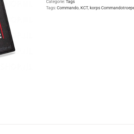
Categorie:
Tags
Tags:
Commando
,
KCT
,
korps Commandotroep