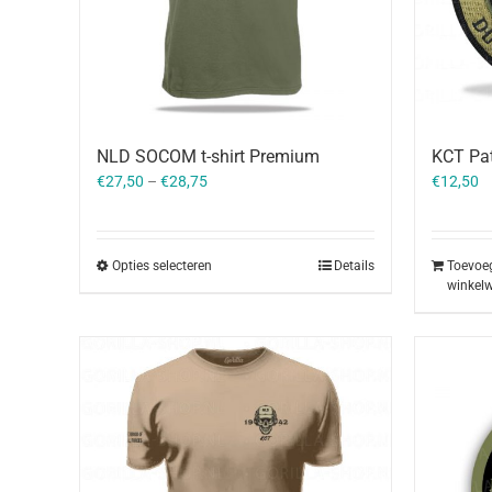
NLD SOCOM t-shirt Premium
KCT Pat
€
27,50
–
€
28,75
€
12,50
Opties selecteren
Details
Toevoe
winkel