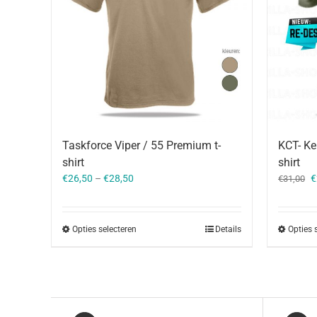
Taskforce Viper / 55 Premium t-
KCT- Ke
shirt
shirt
O
€
26,50
–
€
28,50
€
€
31,00
p
w
€
Opties selecteren
Details
Opties 