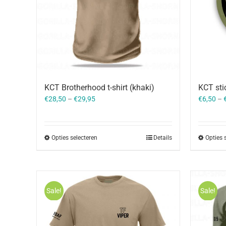
KCT Brotherhood t-shirt (khaki)
KCT sti
€
28,50
–
€
29,95
€
6,50
–
Opties selecteren
Details
Opties 
Sale!
Sale!