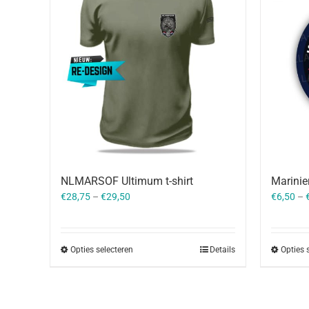
NLMARSOF Ultimum t-shirt
Marinie
€
28,75
–
€
29,50
€
6,50
–
Opties selecteren
Details
Opties 