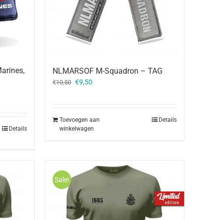
arines,
NLMARSOF M-Squadron – TAG
Oorspronkelijke
Huidige
€
9,50
€
10,50
prijs
prijs
was:
is:
€10,50.
€9,50.
Toevoegen aan
Details
winkelwagen
Details
Sale!