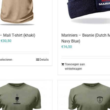
 Mali T-shirt (khaki)
Mariniers – Beanie (Dutch M
–
€
30,50
Navy Blue)
€
16,50
selecteren
Details
Toevoegen aan
winkelwagen