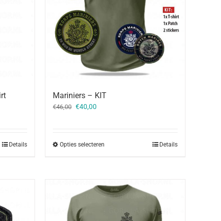
rt
Mariniers – KIT
Oorspronkelijke
Huidige
€
40,00
€
46,00
prijs
prijs
was:
is:
€46,00.
€40,00.
Details
Opties selecteren
Details