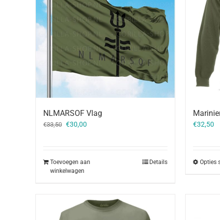
NLMARSOF Vlag
Marinie
Oorspronkelijke
Huidige
€
30,00
€
32,50
€
33,50
prijs
prijs
was:
is:
€33,50.
€30,00.
Toevoegen aan
Details
Opties 
winkelwagen