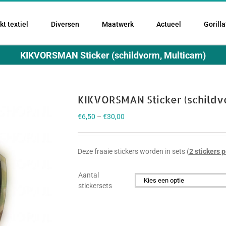
t textiel
Diversen
Maatwerk
Actueel
Gorilla
KIKVORSMAN Sticker (schildvorm, Multicam)
KIKVORSMAN Sticker (schildv
€
6,50
–
€
30,00
Deze fraaie stickers worden in sets (
2 stickers p
Aantal
stickersets
