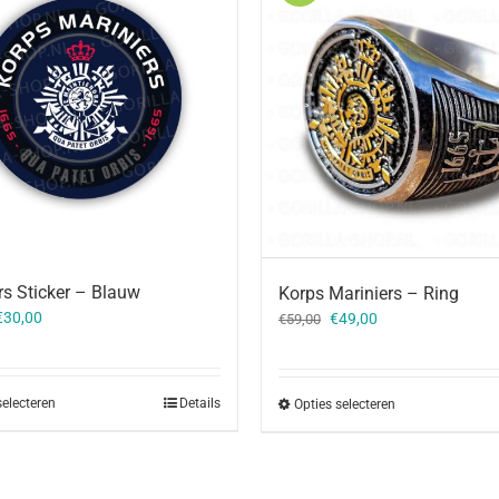
rs Sticker – Blauw
Korps Mariniers – Ring
Oorspronkelijke
Huidige
€
30,00
€
49,00
€
59,00
prijs
prijs
was:
is:
€59,00.
€49,00.
selecteren
Details
Opties selecteren