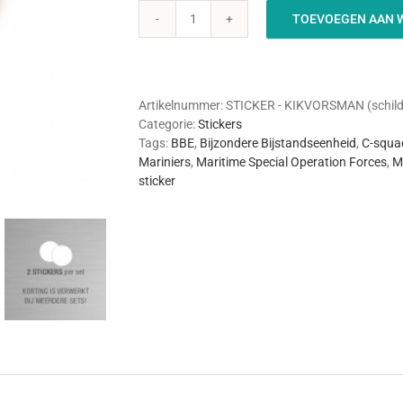
TOEVOEGEN AAN 
KIKVORSMAN
Sticker
(schildvorm,
Multicam)
aantal
Artikelnummer:
STICKER - KIKVORSMAN (schild
Categorie:
Stickers
Tags:
BBE
,
Bijzondere Bijstandseenheid
,
C-squa
Mariniers
,
Maritime Special Operation Forces
,
M
sticker