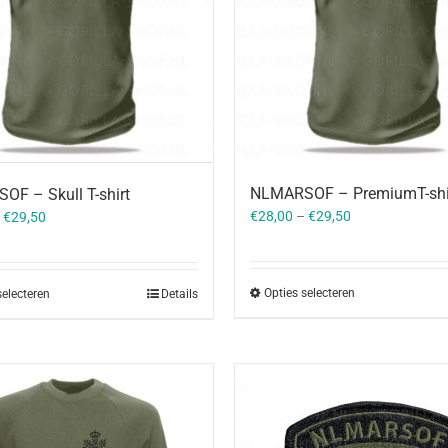
NLMARSOF – PremiumT-shi
F – Skull T-shirt
€
28,00
–
€
29,50
–
€
29,50
Opties selecteren
selecteren
Details