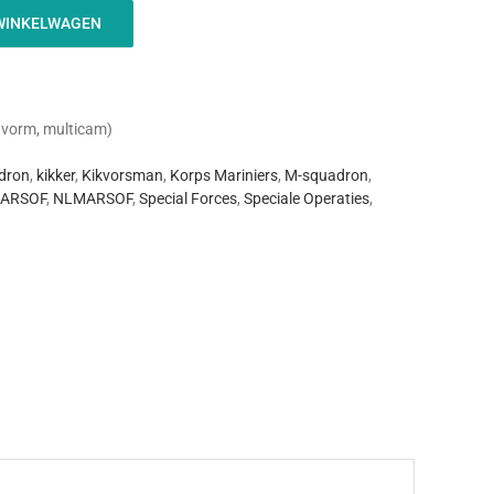
WINKELWAGEN
vorm, multicam)
dron
,
kikker
,
Kikvorsman
,
Korps Mariniers
,
M-squadron
,
ARSOF
,
NLMARSOF
,
Special Forces
,
Speciale Operaties
,