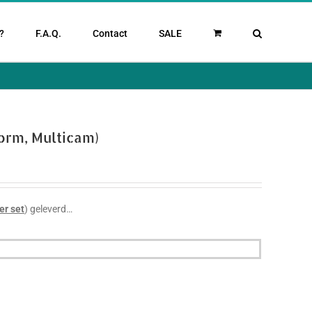
?
F.A.Q.
Contact
SALE
orm, Multicam)
er set
) geleverd…