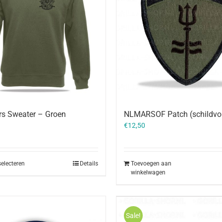
rs Sweater – Groen
NLMARSOF Patch (schildvo
€
12,50
selecteren
Details
Toevoegen aan
winkelwagen
Sale!