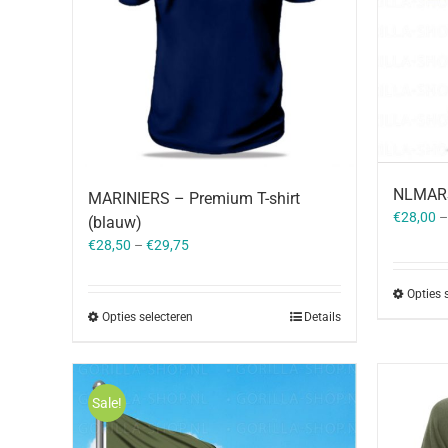
NLMARSO
MARINIERS – Premium T-shirt
€
28,00
(blauw)
€
28,50
–
€
29,75
Opties 
Opties selecteren
Details
Sale!