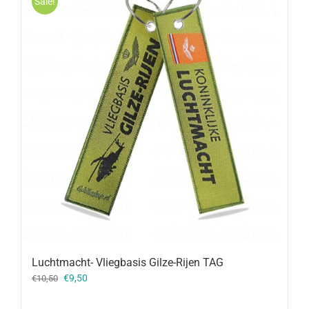
Sale!
Luchtmacht- Vliegbasis Gilze-Rijen TAG
Oorspronkelijke
Huidige
€
9,50
€
10,50
prijs
prijs
was:
is: