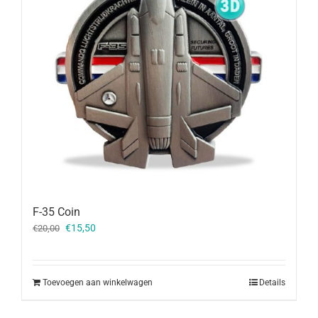
F-35 Coin
Oorspronkelijke
Huidige
€
15,50
€
20,00
prijs
prijs
was:
is:
€20,00.
€15,50.
Toevoegen aan winkelwagen
Details