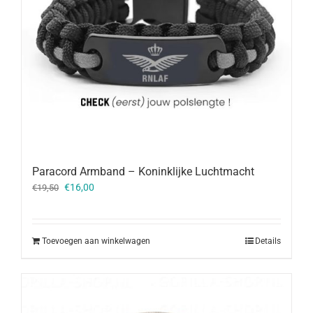
Paracord Armband – Koninklijke Luchtmacht
Oorspronkelijke
Huidige
€
16,00
€
19,50
prijs
prijs
was:
is:
€19,50.
€16,00.
Toevoegen aan winkelwagen
Details