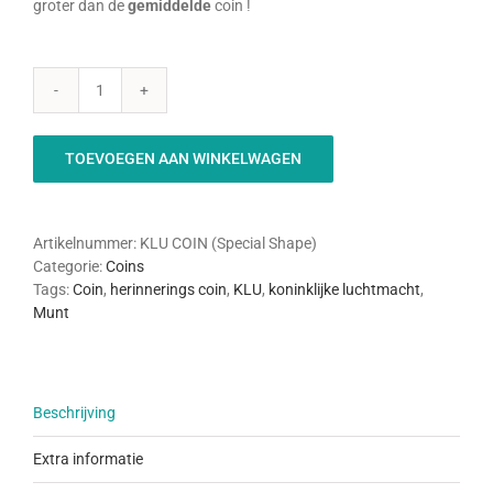
groter dan de
gemiddelde
coin !
KLU
Coin
(Special
TOEVOEGEN AAN WINKELWAGEN
Shape)
aantal
Artikelnummer:
KLU COIN (Special Shape)
Categorie:
Coins
Tags:
Coin
,
herinnerings coin
,
KLU
,
koninklijke luchtmacht
,
Munt
Beschrijving
Extra informatie