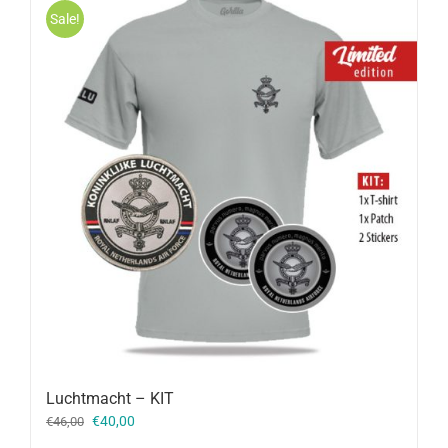
Sale!
Luchtmacht – KIT
Oorspronkelijke
Huidige
€
40,00
€
46,00
prijs
prijs