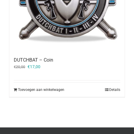
DUTCHBAT – Coin
Oorspronkelijke
Huidige
€
17,00
€
20,00
prijs
prijs
was:
is:
€20,00.
€17,00.
Toevoegen aan winkelwagen
Details