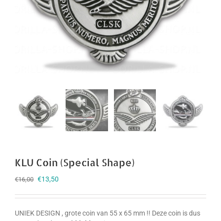
KLU Coin (Special Shape)
Oorspronkelijke
Huidige
€
13,50
€
16,00
prijs
prijs
was:
is:
€16,00.
€13,50.
UNIEK DESIGN , grote coin van 55 x 65 mm !! Deze coin is dus