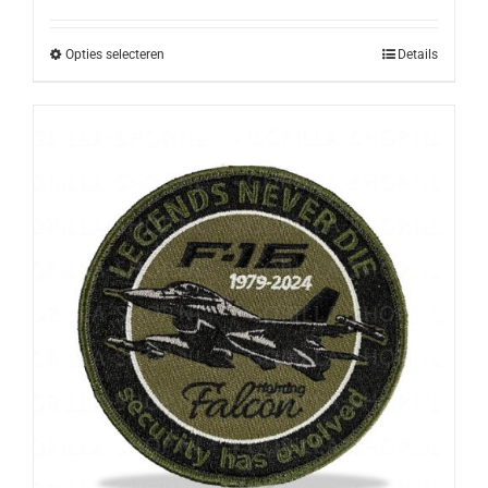
was:
is:
€46,00.
€40,00.
Opties selecteren
Details