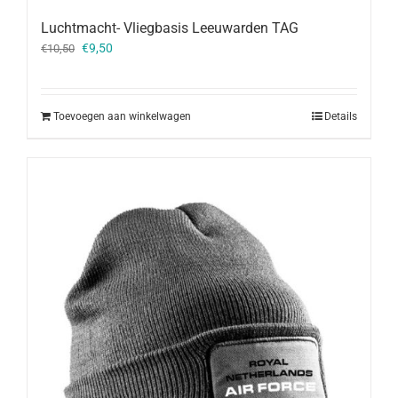
Luchtmacht- Vliegbasis Leeuwarden TAG
Oorspronkelijke
Huidige
€
9,50
€
10,50
prijs
prijs
was:
is:
€10,50.
€9,50.
Toevoegen aan winkelwagen
Details