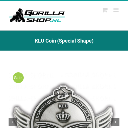
Ga
naar
inhoud
KLU Coin (Special Shape)
Sale!

