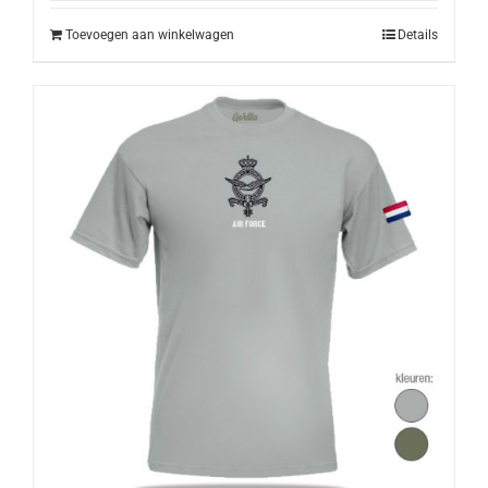
€10,50.
€9,50.
Toevoegen aan winkelwagen
Details