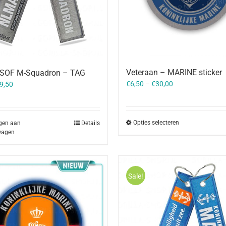
Veteraan – MARINE sticker
OF M-Squadron – TAG
orspronkelijke
Huidige
€
6,50
–
€
30,00
9,50
rijs
prijs
as:
is:
10,50.
€9,50.
Opties selecteren
gen aan
Details
wagen
Sale!