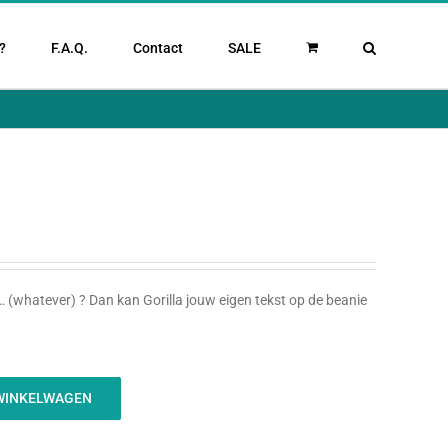
?
F.A.Q.
Contact
SALE
f … (whatever) ? Dan kan Gorilla jouw eigen tekst op de beanie
WINKELWAGEN