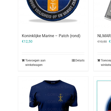
Koninklijke Marine – Patch (rond)
NLMARS
O
€
12,50
€
€
10,50
p
w
€
Toevoegen aan
Details
Toevoe
winkelwagen
winkel