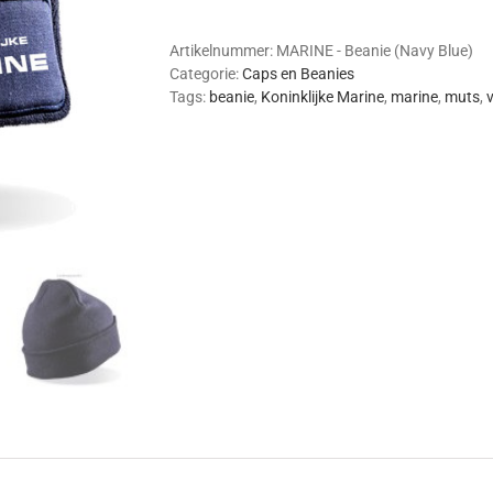
Beanie
(Navy
Blue)
Artikelnummer:
MARINE - Beanie (Navy Blue)
aantal
Categorie:
Caps en Beanies
Tags:
beanie
,
Koninklijke Marine
,
marine
,
muts
,