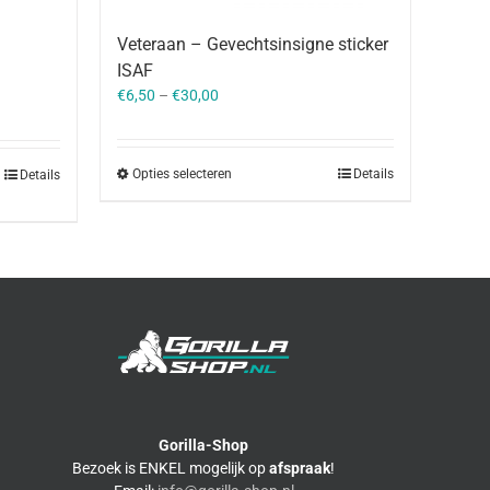
Veteraan – Gevechtsinsigne sticker
ISAF
€
6,50
–
€
30,00
Opties selecteren
Details
Details
Gorilla-Shop
Bezoek is ENKEL mogelijk op
afspraak
!