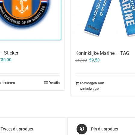
– Sticker
Koninklijke Marine – TAG
Oorspronkelijke
Huidige
€
30,00
€
9,50
€
10,50
prijs
prijs
was:
is:
€10,50.
€9,50.
selecteren
Details
Toevoegen aan
winkelwagen
Tweet dit product
Pin dit product