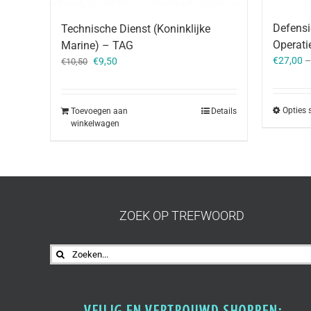
Defensi
Technische Dienst (Koninklijke
Operat
Marine) – TAG
Oorspronkelijke
Huidige
€
27,00
€
9,50
€
10,50
prijs
prijs
was:
is:
€10,50.
€9,50.
Opties 
Toevoegen aan
Details
winkelwagen
ZOEK OP TREFWOORD
Zoeken
naar: