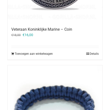
Veteraan Koninklijke Marine – Coin
Oorspronkelijke
Huidige
€
16,00
€
18,00
prijs
prijs
was:
is:
€18,00.
€16,00.
Toevoegen aan winkelwagen
Details