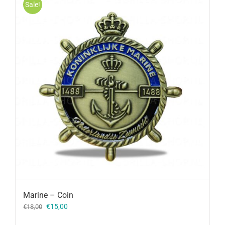
Sale!
Marine – Coin
Oorspronkelijke
Huidige
€
15,00
€
18,00
prijs
prijs