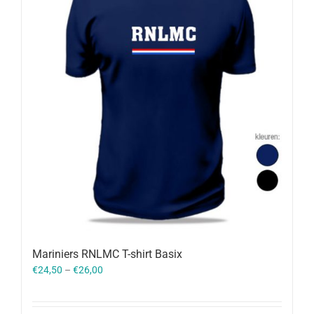
Mariniers RNLMC T-shirt Basix
€
24,50
–
€
26,00