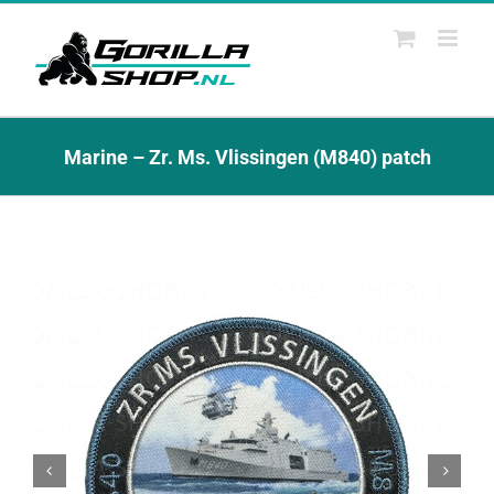
Ga
naar
inhoud
Marine – Zr. Ms. Vlissingen (M840) patch

