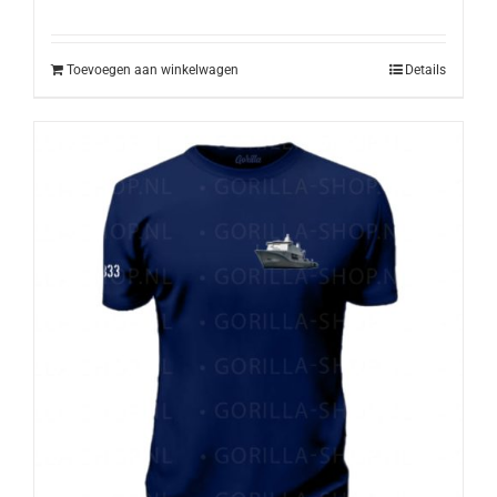
prijs
prijs
was:
is:
€19,50.
€16,00.
Toevoegen aan winkelwagen
Details