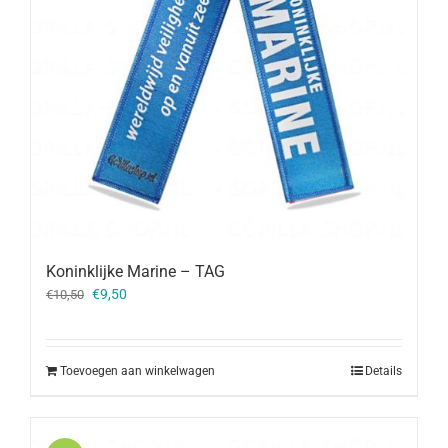
Koninklijke Marine – TAG
Oorspronkelijke
Huidige
€
9,50
€
10,50
prijs
prijs
was:
is:
€10,50.
€9,50.
Toevoegen aan winkelwagen
Details