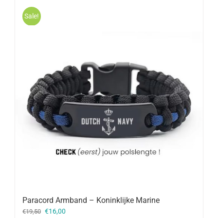
Sale!
Paracord Armband – Koninklijke Marine
Oorspronkelijke
Huidige
€
16,00
€
19,50