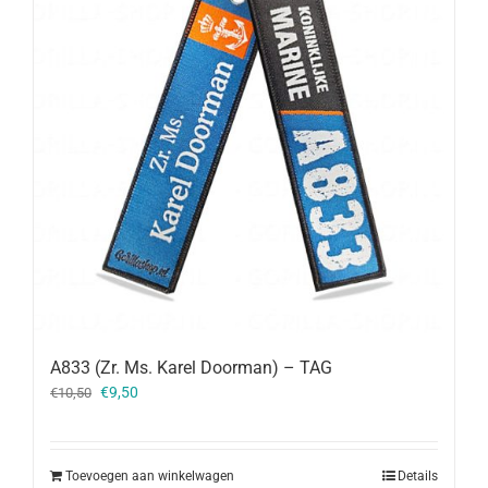
A833 (Zr. Ms. Karel Doorman) – TAG
Oorspronkelijke
Huidige
€
9,50
€
10,50
prijs
prijs
was:
is:
€10,50.
€9,50.
Toevoegen aan winkelwagen
Details