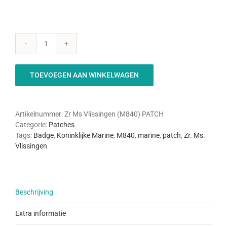
Marine
-
Zr.
TOEVOEGEN AAN WINKELWAGEN
Ms.
Vlissingen
(M840)
patch
Artikelnummer:
Zr Ms Vlissingen (M840) PATCH
aantal
Categorie:
Patches
Tags:
Badge
,
Koninklijke Marine
,
M840
,
marine
,
patch
,
Zr. Ms.
Vlissingen
Beschrijving
Extra informatie