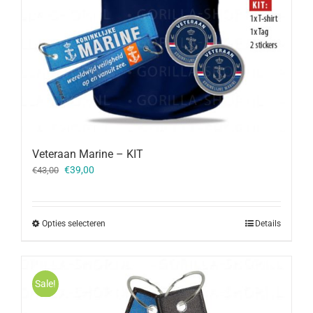
Veteraan Marine – KIT
Oorspronkelijke
Huidige
€
39,00
€
43,00
prijs
prijs
was:
is:
€43,00.
€39,00.
Opties selecteren
Details
Sale!