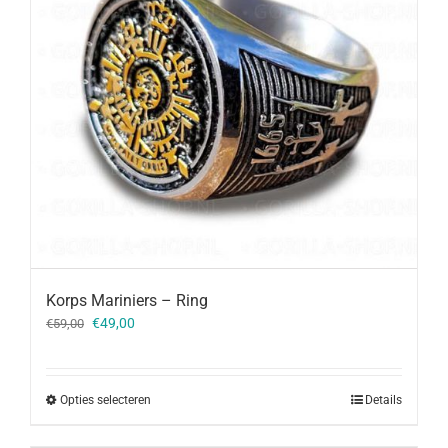
Korps Mariniers – Ring
Oorspronkelijke
Huidige
€
49,00
€
59,00
prijs
prijs
was:
is:
€59,00.
€49,00.
Opties selecteren
Details