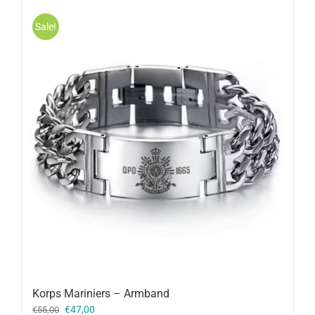
Sale!
Korps Mariniers – Armband
Oorspronkelijke
Huidige
€
47,00
€
55,00