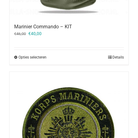
Marinier Commando – KIT
Oorspronkelijke
Huidige
€
40,00
€
46,00
prijs
prijs
was:
is:
€46,00.
€40,00.
Opties selecteren
Details