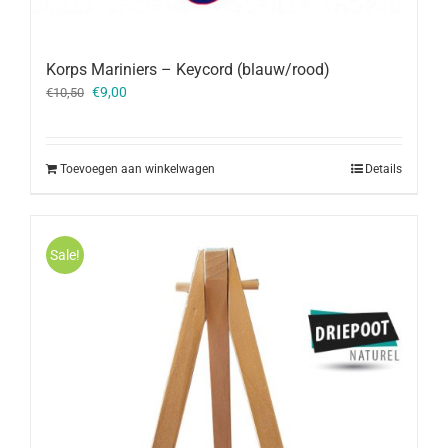
Korps Mariniers – Keycord (blauw/rood)
Oorspronkelijke
Huidige
€
9,00
€
10,50
prijs
prijs
was:
is:
€10,50.
€9,00.
Toevoegen aan winkelwagen
Details
Sale!