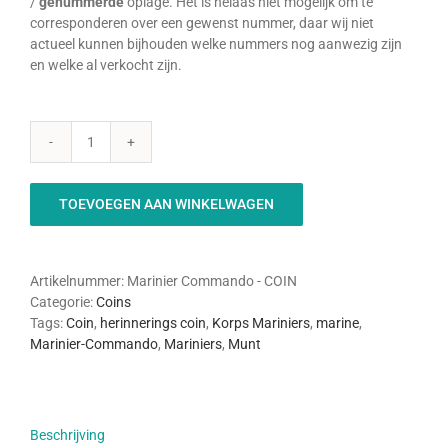
/
genummerde
oplage. Het is helaas niet mogelijk om te
corresponderen over een gewenst nummer, daar wij niet
actueel kunnen bijhouden welke nummers nog aanwezig zijn
en welke al verkocht zijn.
Marinier
Commando
-
TOEVOEGEN AAN WINKELWAGEN
Coin
aantal
Artikelnummer:
Marinier Commando - COIN
Categorie:
Coins
Tags:
Coin
,
herinnerings coin
,
Korps Mariniers
,
marine
,
Marinier-Commando
,
Mariniers
,
Munt
Beschrijving