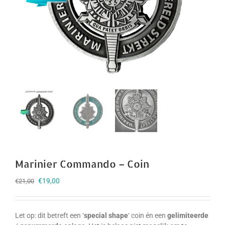
Marinier Commando – Coin
Oorspronkelijke
Huidige
€
19,00
€
21,00
prijs
prijs
was:
is:
€21,00.
€19,00.
Let op: dit betreft een ‘
special shape
‘ coin én een
gelimiteerde