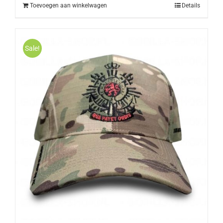
€45,00.
€36,00.
Toevoegen aan winkelwagen
Details
Sale!