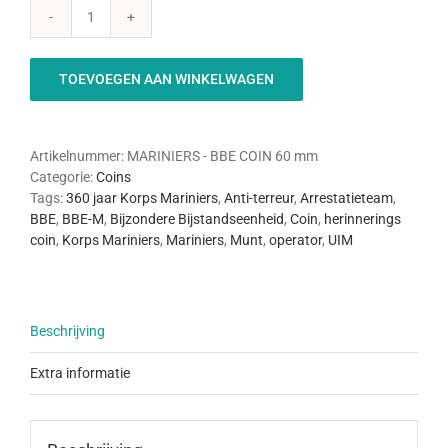
Mariniers
-
BBE
TOEVOEGEN AAN WINKELWAGEN
COIN
aantal
Artikelnummer:
MARINIERS - BBE COIN 60 mm
Categorie:
Coins
Tags:
360 jaar Korps Mariniers
,
Anti-terreur
,
Arrestatieteam
,
BBE
,
BBE-M
,
Bijzondere Bijstandseenheid
,
Coin
,
herinnerings
coin
,
Korps Mariniers
,
Mariniers
,
Munt
,
operator
,
UIM
Beschrijving
Extra informatie