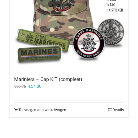
Mariniers – Cap KIT (compleet)
Oorspronkelijke
Huidige
€
54,00
€
60,75
prijs
prijs
was:
is:
€60,75.
€54,00.
Toevoegen aan winkelwagen
Details