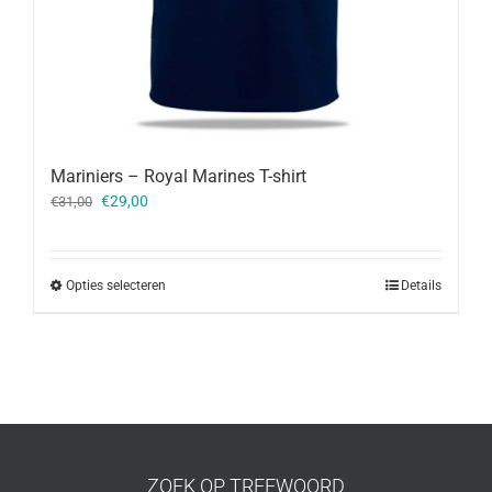
Mariniers – Royal Marines T-shirt
Oorspronkelijke
Huidige
€
29,00
€
31,00
prijs
prijs
was:
is:
€31,00.
€29,00.
Opties selecteren
Details
ZOEK OP TREFWOORD