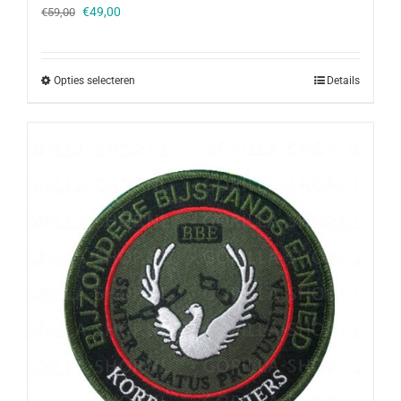
Oorspronkelijke
Huidige
€
49,00
€
59,00
prijs
prijs
was:
is:
€59,00.
€49,00.
Opties selecteren
Details