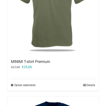
MINIMI T-shirt Premium
Oorspronkelijke
Huidige
€
25,00
€
27,00
prijs
prijs
was:
is:
€27,00.
€25,00.
Opties selecteren
Details