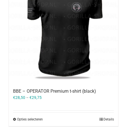
BBE – OPERATOR Premium t-shirt (black)
€
28,50
–
€
29,75
Opties selecteren
Details