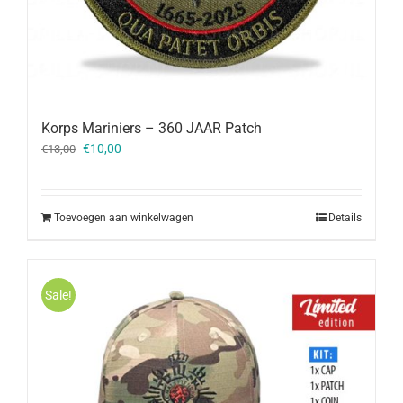
Korps Mariniers – 360 JAAR Patch
Oorspronkelijke
Huidige
€
10,00
€
13,00
prijs
prijs
was:
is:
€13,00.
€10,00.
Toevoegen aan winkelwagen
Details
Sale!