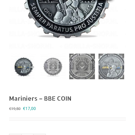
Mariniers – BBE COIN
Oorspronkelijke
Huidige
€
17,00
€
19,50
prijs
prijs
was:
is:
€19,50.
€17,00.