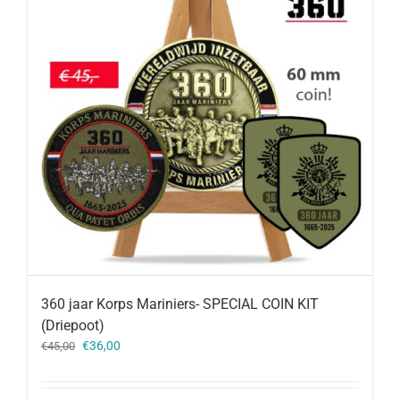
360 jaar Korps Mariniers- SPECIAL COIN KIT
(Driepoot)
Oorspronkelijke
Huidige
€
36,00
€
45,00
prijs
prijs
was:
is: