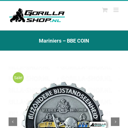
Ga
naar
inhoud
Mariniers – BBE COIN
Sale!

