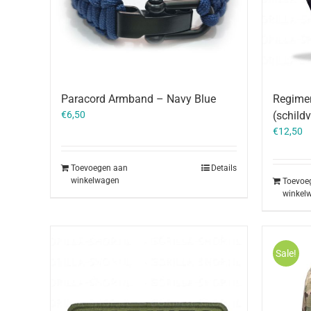
Paracord Armband – Navy Blue
Regimen
€
6,50
(schild
€
12,50
Toevoegen aan
Details
winkelwagen
Toevoe
winkel
Sale!