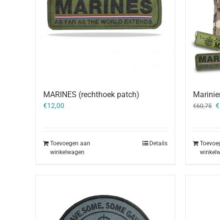
Marinie
MARINES (rechthoek patch)
O
€
€
12,00
€
60,75
p
w
€
Toevoe
Toevoegen aan
Details
winkel
winkelwagen