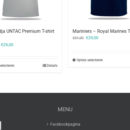
ja UNTAC Premium T-shirt
Mariniers – Royal Marines T-
Oorspronkelijke
Huidige
€
29,00
€
31,00
prijs
prijs
–
€
29,00
was:
is:
€31,00.
€29,00.
Opties selecteren
selecteren
Details
MENU
Facebookpagina