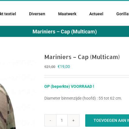
t textiel
Diversen
Maatwerk
Actueel
Gorilla
Mariniers – Cap (Multicam)
Mariniers – Cap (Multicam)
Oorspronkelijke
Huidige
€
19,00
€
21,00
prijs
prijs
was:
is:
€21,00.
€19,00.
OP (beperkte) VOORRAAD !
Diameter binnenzijde (hoofd) : 55 tot 62 cm.
TOEVOEGEN AAN 
Mariniers
-