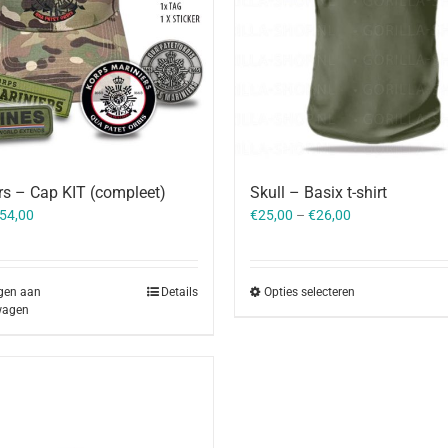
rs – Cap KIT (compleet)
Skull – Basix t-shirt
orspronkelijke
Huidige
54,00
€
25,00
–
€
26,00
rijs
prijs
as:
is:
60,75.
€54,00.
gen aan
Details
Opties selecteren
wagen