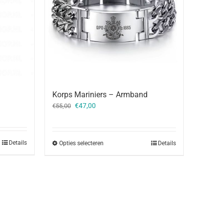
Korps Mariniers – Armband
Oorspronkelijke
Huidige
€
47,00
€
55,00
prijs
prijs
was:
is:
€55,00.
€47,00.
Details
Opties selecteren
Details