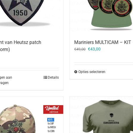
t van Heutsz patch
Mariniers MULTICAM – KIT
Oorspronkelijke
Huidige
vorm)
€
43,00
€
49,00
prijs
prijs
was:
is:
€49,00.
€43,00.
Opties selecteren
gen aan
Details
wagen