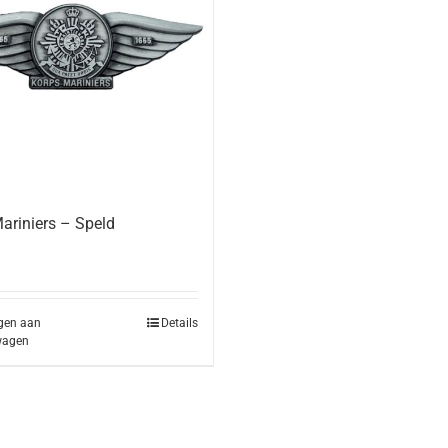
ariniers – Speld
gen aan
Details
wagen