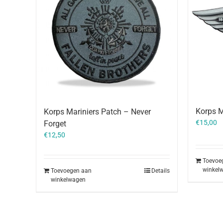
Korps M
Korps Mariniers Patch – Never
€
15,00
Forget
€
12,50
Toevoe
winkel
Toevoegen aan
Details
winkelwagen