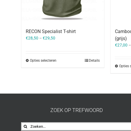
RECON Specialist T-shirt
Cambod
€
28,50
–
€
29,50
(grijs)
€
27,00
Opties selecteren
Details
Opties 
ZOEK OP TREFWOORD
Zoeken
naar: