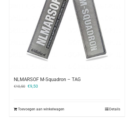
NLMARSOF M-Squadron – TAG
Oorspronkelijke
Huidige
€
9,50
€
10,50
prijs
prijs
was:
is:
€10,50.
€9,50.
Toevoegen aan winkelwagen
Details