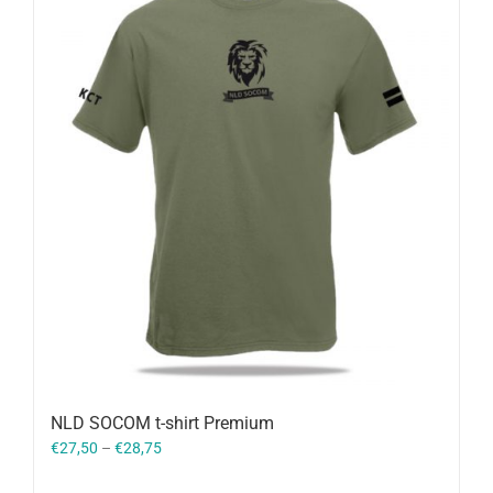
NLD SOCOM t-shirt Premium
€
27,50
–
€
28,75