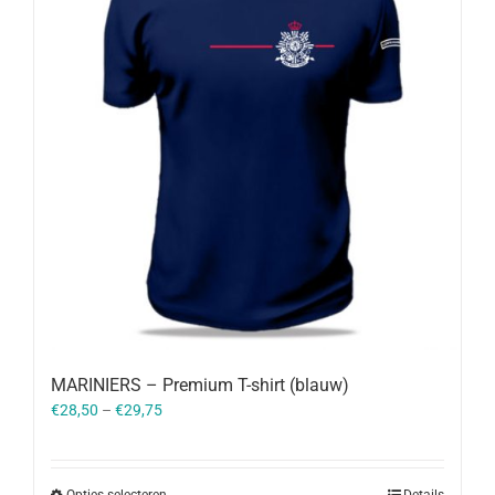
MARINIERS – Premium T-shirt (blauw)
€
28,50
–
€
29,75