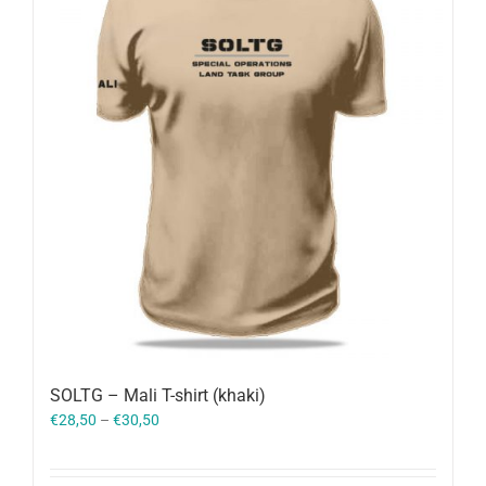
SOLTG – Mali T-shirt (khaki)
€
28,50
–
€
30,50