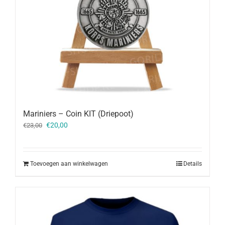
Mariniers – Coin KIT (Driepoot)
Oorspronkelijke
Huidige
€
20,00
€
23,00
prijs
prijs
was:
is:
€23,00.
€20,00.
Toevoegen aan winkelwagen
Details