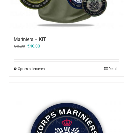
Mariniers – KIT
Oorspronkelijke
Huidige
€
40,00
€
46,00
prijs
prijs
was:
is:
€46,00.
€40,00.
Opties selecteren
Details