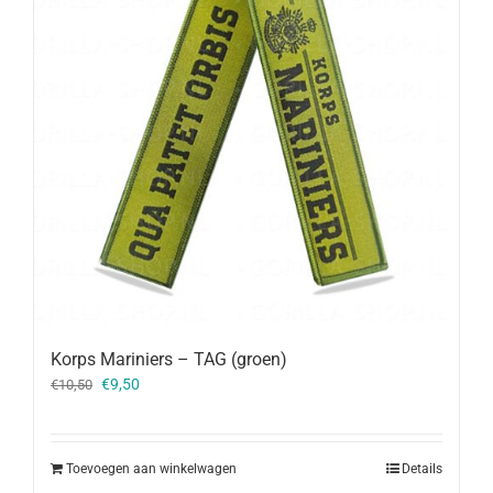
Korps Mariniers – TAG (groen)
Oorspronkelijke
Huidige
€
9,50
€
10,50
prijs
prijs
was:
is:
€10,50.
€9,50.
Toevoegen aan winkelwagen
Details