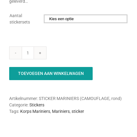
geleverd…
Aantal
stickersets

Mariniers
Sticker
-
TOEVOEGEN AAN WINKELWAGEN
Camouflage
aantal
Artikelnummer:
STICKER MARINIERS (CAMOUFLAGE, rond)
Categorie:
Stickers
Tags:
Korps Mariniers
,
Mariniers
,
sticker