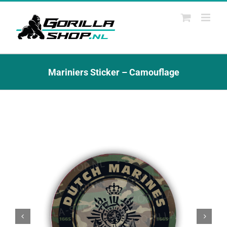
Ga
naar
inhoud
Mariniers Sticker – Camouflage

