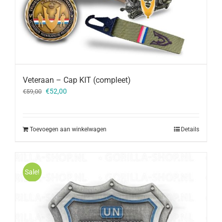
Veteraan – Cap KIT (compleet)
Oorspronkelijke
Huidige
€
52,00
€
59,00
prijs
prijs
was:
is:
€59,00.
€52,00.
Toevoegen aan winkelwagen
Details
Sale!