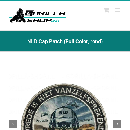
Ga
naar
inhoud
NLD Cap Patch (Full Color, rond)

