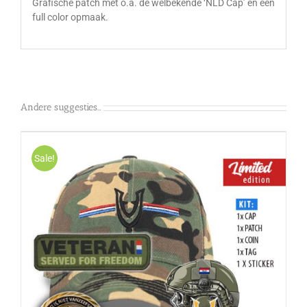
Grafische patch met o.a. de welbekende ‘NLD Cap’ en een
full color opmaak.
Andere suggesties…
Sale!