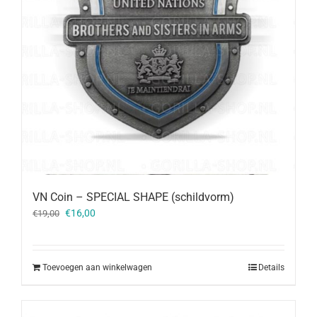
VN Coin – SPECIAL SHAPE (schildvorm)
Oorspronkelijke
Huidige
€
16,00
€
19,00
prijs
prijs
was:
is:
€19,00.
€16,00.
Toevoegen aan winkelwagen
Details