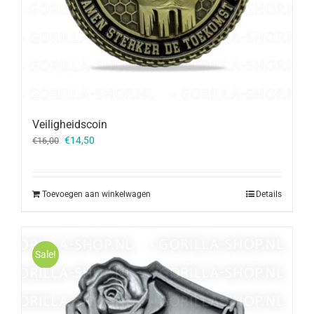
Veiligheidscoin
Oorspronkelijke
Huidige
€
14,50
€
16,00
prijs
prijs
was:
is:
€16,00.
€14,50.
Toevoegen aan winkelwagen
Details
Sale!