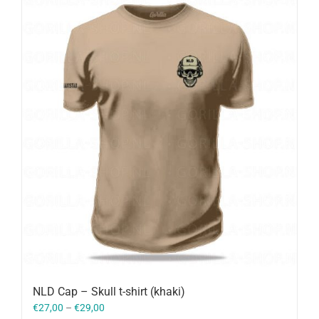
NLD Cap – Skull t-shirt (khaki)
€
27,00
–
€
29,00