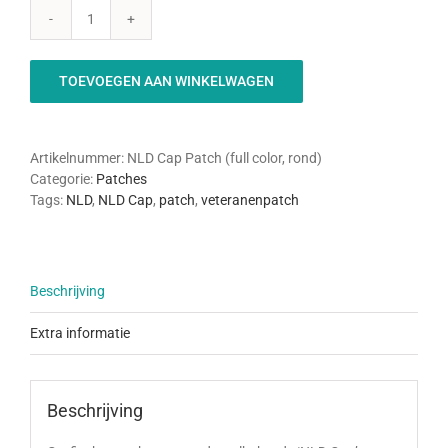
NLD
Cap
Patch
TOEVOEGEN AAN WINKELWAGEN
(Full
Color,
rond)
aantal
Artikelnummer:
NLD Cap Patch (full color, rond)
Categorie:
Patches
Tags:
NLD
,
NLD Cap
,
patch
,
veteranenpatch
Beschrijving
Extra informatie
Beschrijving