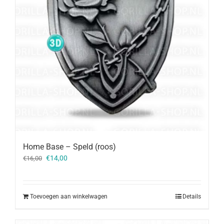
Home Base – Speld (roos)
Oorspronkelijke
Huidige
€
14,00
€
16,00
prijs
prijs
was:
is:
€16,00.
€14,00.
Toevoegen aan winkelwagen
Details