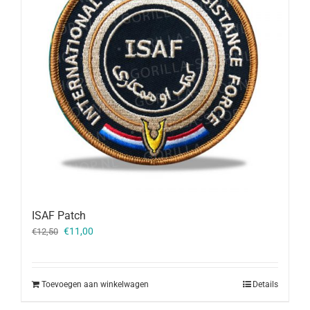
ISAF Patch
Oorspronkelijke
Huidige
€
11,00
€
12,50
prijs
prijs
was:
is:
€12,50.
€11,00.
Toevoegen aan winkelwagen
Details