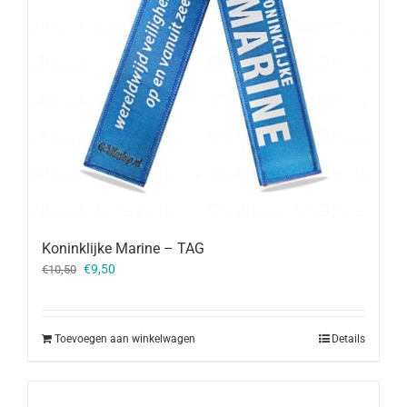
Koninklijke Marine – TAG
Oorspronkelijke
Huidige
€
9,50
€
10,50
prijs
prijs
was:
is:
€10,50.
€9,50.
Toevoegen aan winkelwagen
Details