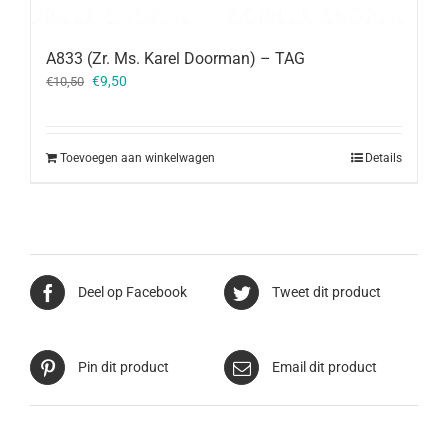
A833 (Zr. Ms. Karel Doorman) – TAG
Oorspronkelijke
Huidige
€
9,50
€
10,50
prijs
prijs
was:
is:
€10,50.
€9,50.
Toevoegen aan winkelwagen
Details
Deel op Facebook
Tweet dit product
Pin dit product
Email dit product