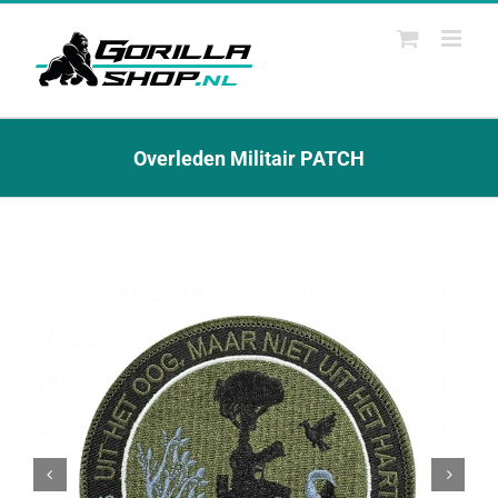
Ga
naar
inhoud
Overleden Militair PATCH

