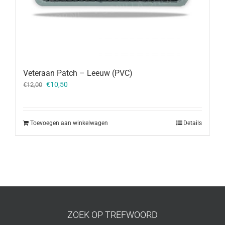
Veteraan Patch – Leeuw (PVC)
Oorspronkelijke
Huidige
€
10,50
€
12,00
prijs
prijs
was:
is:
€12,00.
€10,50.
Toevoegen aan winkelwagen
Details
ZOEK OP TREFWOORD