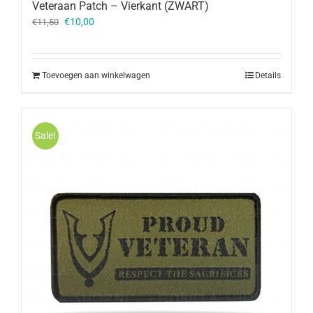
Veteraan Patch – Vierkant (ZWART)
Oorspronkelijke
Huidige
€
10,00
€
11,50
prijs
prijs
was:
is:
€11,50.
€10,00.
Toevoegen aan winkelwagen
Details
Sale!