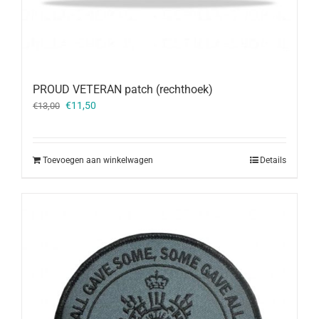
PROUD VETERAN patch (rechthoek)
Oorspronkelijke
Huidige
€
11,50
€
13,00
prijs
prijs
was:
is:
€13,00.
€11,50.
Toevoegen aan winkelwagen
Details