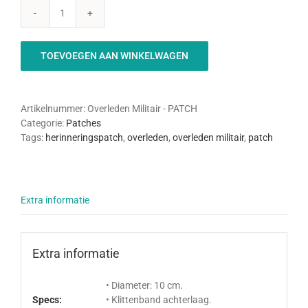
Overleden
Militair
PATCH
TOEVOEGEN AAN WINKELWAGEN
aantal
Artikelnummer:
Overleden Militair - PATCH
Categorie:
Patches
Tags:
herinneringspatch
,
overleden
,
overleden militair
,
patch
Extra informatie
Extra informatie
• Diameter: 10 cm.
Specs:
• Klittenband achterlaag.