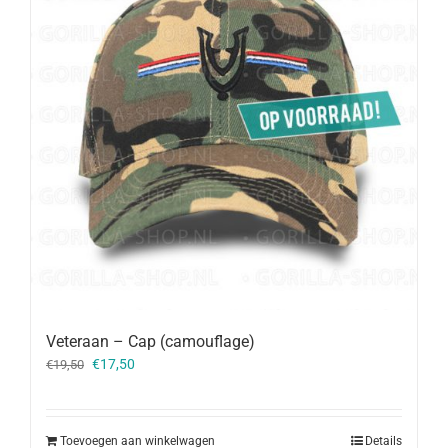
Veteraan – Cap (camouflage)
Oorspronkelijke
Huidige
€
17,50
€
19,50
prijs
prijs
was:
is:
€19,50.
€17,50.
Toevoegen aan winkelwagen
Details