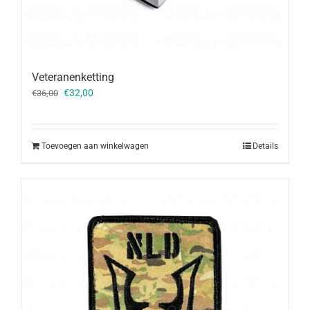
Veteranenketting
Oorspronkelijke
Huidige
€
32,00
€
36,00
prijs
prijs
was:
is:
€36,00.
€32,00.
Toevoegen aan winkelwagen
Details