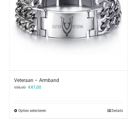
Veteraan – Armband
Oorspronkelijke
Huidige
€
47,00
€
55,00
prijs
prijs
was:
is:
€55,00.
€47,00.
Opties selecteren
Details