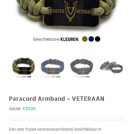
Paracord Armband – VETERAAN
Oorspronkelijke
Huidige
€
20,00
€
22,00
prijs
prijs
was:
is:
€22,00.
€20,00.
Een zeer fraaie veteranenarmband, beschikbaar in