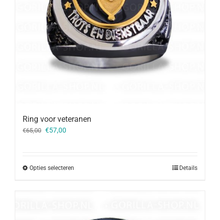
Ring voor veteranen
Oorspronkelijke
Huidige
€
57,00
€
65,00
prijs
prijs
was:
is:
€65,00.
€57,00.
Opties selecteren
Details