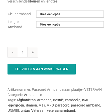
verschillende
kleuren
en
lengtes
.
Kleur armband

Lengte
Armband

Paracord
Armband
-
TOEVOEGEN AAN WINKELWAGEN
VETERAAN
aantal
Artikelnummer:
Paracord Armband naamplaatje - VETERAAN
Categorie:
Armbanden
Tags:
Afghanistan
,
armband
,
Bosnië
,
cambodja
,
ISAF
,
legergroen
,
libanon
,
Mali
,
MFO
,
paracord
,
paracord armband
,
UNMEE
,
untac
,
Veteraan
,
veteraanarmband
,