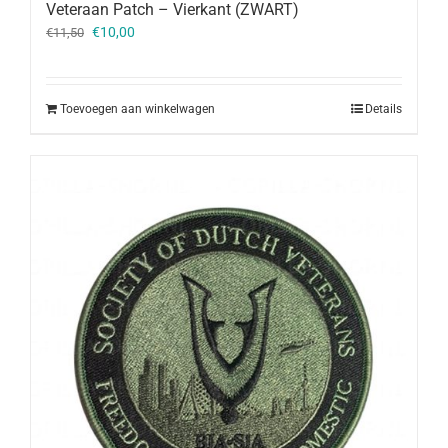
Veteraan Patch – Vierkant (ZWART)
Oorspronkelijke
Huidige
€
10,00
€
11,50
prijs
prijs
was:
is:
€11,50.
€10,00.
Toevoegen aan winkelwagen
Details