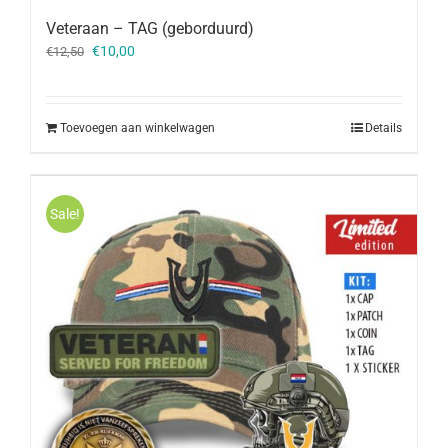
Veteraan – TAG (geborduurd)
Oorspronkelijke
Huidige
€
10,00
€
12,50
prijs
prijs
was:
is:
€12,50.
€10,00.
Toevoegen aan winkelwagen
Details
Sale!