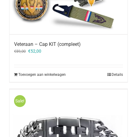
Veteraan – Cap KIT (compleet)
Oorspronkelijke
Huidige
€
52,00
€
59,00
prijs
prijs
was:
is:
€59,00.
€52,00.
Toevoegen aan winkelwagen
Details
Sale!