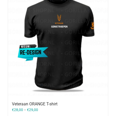
Veteraan ORANGE T-shirt
€
28,00
–
€
29,00