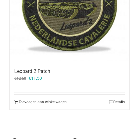
Leopard 2 Patch
Oorspronkelijke
Huidige
€
11,50
€
12,50
prijs
prijs
was:
is:
€12,50.
€11,50.
Toevoegen aan winkelwagen
Details