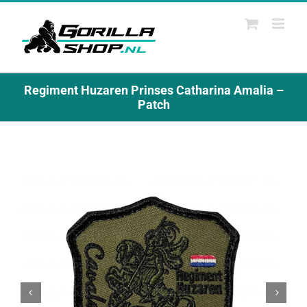
Ga
naar
inhoud
Regiment Huzaren Prinses Catharina Amalia –
Patch

