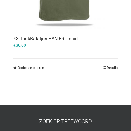
43 TankBataljon BANIER T-shirt
€
30,00
Opties selecteren
Details
ZOEK OP TREFWOORD