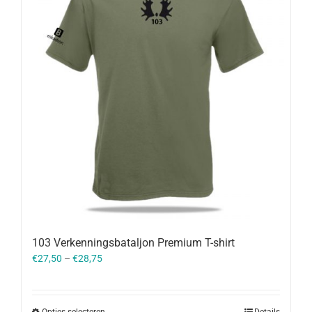
103 Verkenningsbataljon Premium T-shirt
€
27,50
–
€
28,75