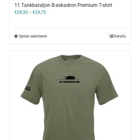
11 Tankbataljon B-eskadron Premium T-shirt
€
28,50
–
€
29,75
Opties selecteren
Details