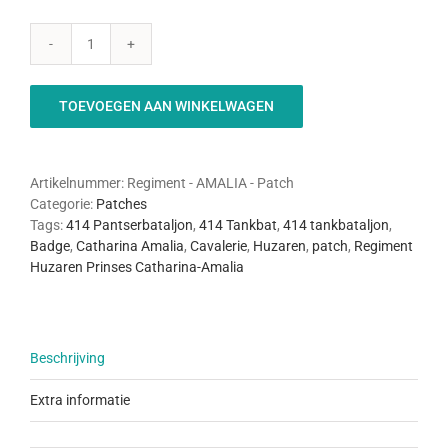
Regiment
Huzaren
Prinses
TOEVOEGEN AAN WINKELWAGEN
Catharina
Amalia
-
Patch
Artikelnummer:
Regiment - AMALIA - Patch
aantal
Categorie:
Patches
Tags:
414 Pantserbataljon
,
414 Tankbat
,
414 tankbataljon
,
Badge
,
Catharina Amalia
,
Cavalerie
,
Huzaren
,
patch
,
Regiment
Huzaren Prinses Catharina-Amalia
Beschrijving
Extra informatie