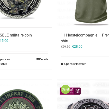
ELE militaire coin
11 Herstelcompagnie – Pre
orspronkelijke
Huidige
15,00
shirt
rijs
prijs
Oorspronkelijke
Huidige
€
28,00
€
29,50
as:
is:
prijs
prijs
17,00.
€15,00.
was:
is:
gen aan
Details
€29,50.
€28,00.
wagen
Opties selecteren
Sale!