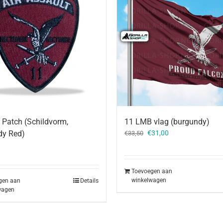
11 LMB vlag (burgundy)
Patch (Schildvorm,
Oorspronkelijke
Huidige
€
31,00
dy Red)
€
33,50
prijs
prijs
was:
is:
€33,50.
€31,00.
Toevoegen aan
winkelwagen
gen aan
Details
wagen