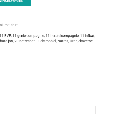
WINKELWAGEN
um t-shirt
11 BVE
,
11 genie compagnie
,
11 herstelcompagnie
,
11 infbat
,
ebataljon
,
20 natresbat
,
Luchtmobiel
,
Natres
,
Oranjekazerne
,