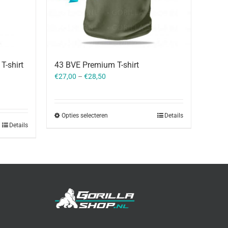
-shirt
43 BVE Premium T-shirt
€
27,00
–
€
28,50
Opties selecteren
Details
Details