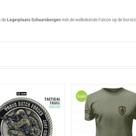
g
n de
Legerplaats Schaarsbergen
met de welbekende Falcon op de borstzi
Sale!