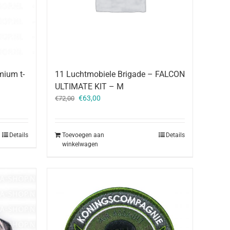
11 Luchtmobiele Brigade – FALCON
mium t-
ULTIMATE KIT – M
Oorspronkelijke
Huidige
€
63,00
€
72,00
prijs
prijs
was:
is:
€72,00.
€63,00.
Toevoegen aan
Details
Details
winkelwagen