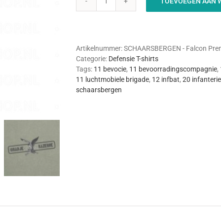
TOEVOEGEN AAN 
SCHAARSBERGEN
Falcon
Premium
t-
shirt
Artikelnummer:
SCHAARSBERGEN - Falcon Premi
aantal
Categorie:
Defensie T-shirts
Tags:
11 bevocie
,
11 bevoorradingscompagnie
,
11 luchtmobiele brigade
,
12 infbat
,
20 infanteri
schaarsbergen