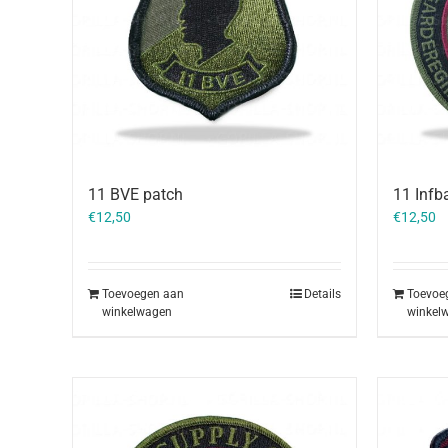
11 BVE patch
11 Infb
€
12,50
€
12,50
Toevoegen aan
Details
Toevoe
winkelwagen
winkel