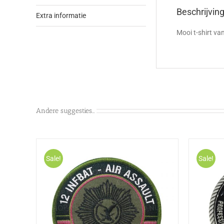
Beschrijvin
Extra informatie
Mooi t-shirt va
Andere suggesties…
Sale!
Sale!