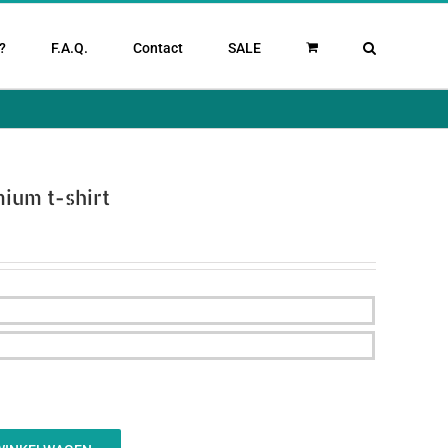
?
F.A.Q.
Contact
SALE
um t-shirt