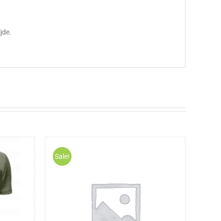
jde.
Sale!