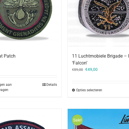
11 Luchtmobiele Brigade – 
at Patch
‘Falcon’
Oorspronkelijke
Huidige
€
49,00
€
59,00
prijs
prijs
was:
is:
gen aan
Details
€59,00.
€49,00.
wagen
Opties selecteren
Sale!