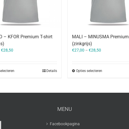
 – KFOR Premium T-shirt
MALI – MINUSMA Premium T
js)
(zinkgrijs)
–
€
28,50
€
27,00
–
€
28,50
selecteren
Details
Opties selecteren
MENU
Facebookpagina