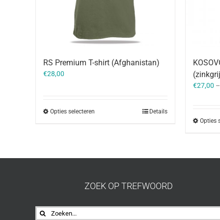
RS Premium T-shirt (Afghanistan)
KOSOVO
€
28,00
(zinkgri
€
27,00
Opties selecteren
Details
Opties 
ZOEK OP TREFWOORD
Zoeken