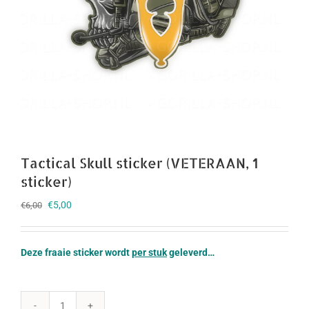
Tactical Skull sticker (VETERAAN, 1
sticker)
Oorspronkelijke
Huidige
€
5,00
€
6,00
prijs
prijs
was:
is:
€6,00.
€5,00.
Deze fraaie sticker wordt
per stuk
geleverd…