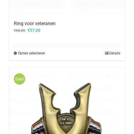
Ring voor veteranen
Oorspronkelijke
Huidige
€
57,00
€
65,00
prijs
prijs
was:
is:
€65,00.
€57,00.
Opties selecteren
Details
Sale!