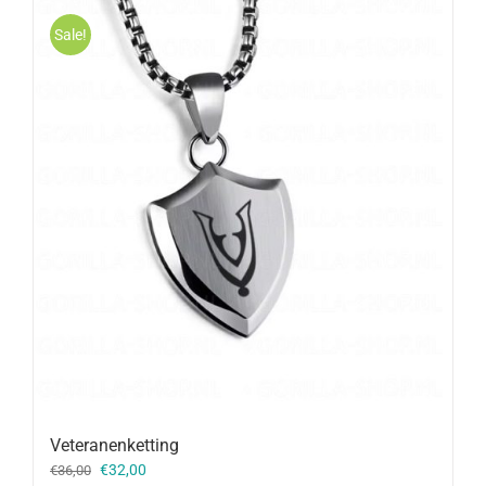
Sale!
Veteranenketting
Oorspronkelijke
Huidige
€
32,00
€
36,00