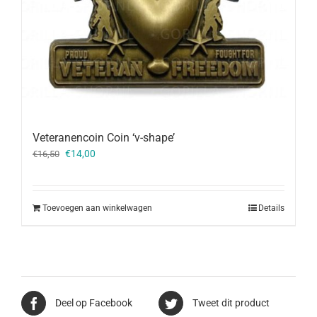
Veteranencoin Coin ‘v-shape’
Oorspronkelijke
Huidige
€
14,00
€
16,50
prijs
prijs
was:
is:
€16,50.
€14,00.
Toevoegen aan winkelwagen
Details
Deel op Facebook
Tweet dit product