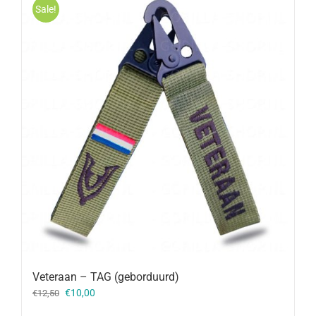
Sale!
Veteraan – TAG (geborduurd)
Oorspronkelijke
Huidige
€
10,00
€
12,50
prijs
prijs