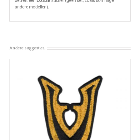
betreft een
LOSSE
sticker (geen set, zoals sommige
andere modellen).
Andere suggesties…