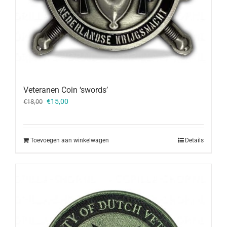
Veteranen Coin ‘swords’
Oorspronkelijke
Huidige
€
15,00
€
18,00
prijs
prijs
was:
is:
€18,00.
€15,00.
Toevoegen aan winkelwagen
Details