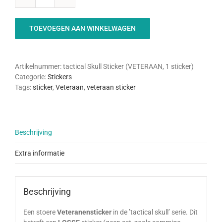
Tactical
Skull
sticker
TOEVOEGEN AAN WINKELWAGEN
(VETERAAN,
1
sticker)
aantal
Artikelnummer:
tactical Skull Sticker (VETERAAN, 1 sticker)
Categorie:
Stickers
Tags:
sticker
,
Veteraan
,
veteraan sticker
Beschrijving
Extra informatie
Beschrijving
Een stoere
Veteranensticker
in de ’tactical skull’ serie. Dit