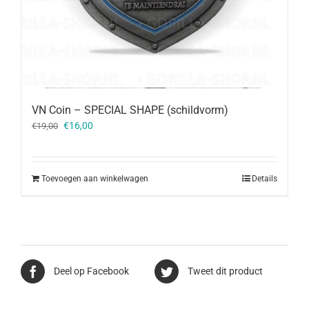
VN Coin – SPECIAL SHAPE (schildvorm)
Oorspronkelijke
Huidige
€
16,00
€
19,00
prijs
prijs
was:
is:
€19,00.
€16,00.
Toevoegen aan winkelwagen
Details
Deel op Facebook
Tweet dit product