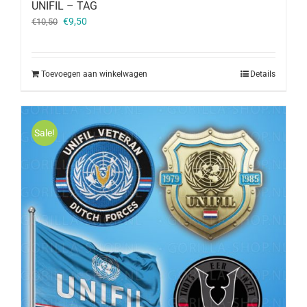
UNIFIL – TAG
Oorspronkelijke
Huidige
€
9,50
€
10,50
prijs
prijs
was:
is:
€10,50.
€9,50.
Toevoegen aan winkelwagen
Details
Sale!