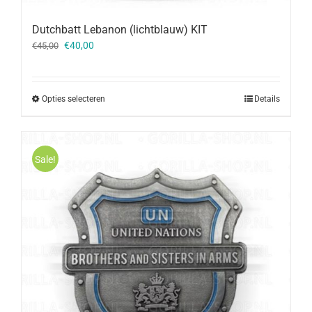
Dutchbatt Lebanon (lichtblauw) KIT
Oorspronkelijke
Huidige
€
40,00
€
45,00
prijs
prijs
was:
is:
€45,00.
€40,00.
Opties selecteren
Details
Sale!