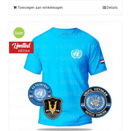
€20,00.
€17,00.
Toevoegen aan winkelwagen
Details
Sale!