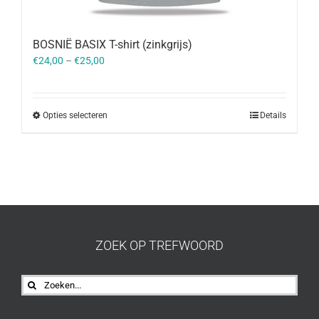
BOSNIË BASIX T-shirt (zinkgrijs)
€
24,00
–
€
25,00
Opties selecteren
Details
ZOEK OP TREFWOORD
Zoeken
naar: