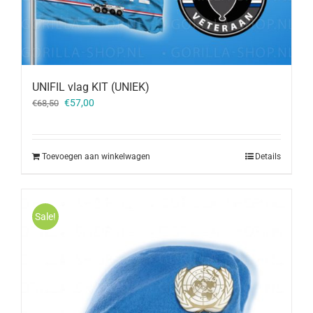
UNIFIL vlag KIT (UNIEK)
Oorspronkelijke
Huidige
€
57,00
€
68,50
prijs
prijs
was:
is:
€68,50.
€57,00.
Toevoegen aan winkelwagen
Details
Sale!