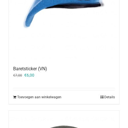
Baretsticker (VN)
Oorspronkelijke
Huidige
€
6,00
€
7,00
prijs
prijs
was:
is:
€7,00.
€6,00.
Toevoegen aan winkelwagen
Details