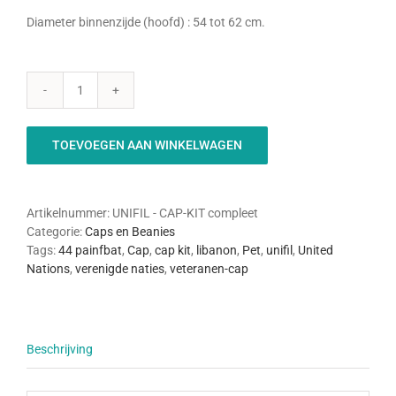
Diameter binnenzijde (hoofd) : 54 tot 62 cm.
UNIFIL
-
Cap
TOEVOEGEN AAN WINKELWAGEN
Kit
(compleet)
aantal
Artikelnummer:
UNIFIL - CAP-KIT compleet
Categorie:
Caps en Beanies
Tags:
44 painfbat
,
Cap
,
cap kit
,
libanon
,
Pet
,
unifil
,
United
Nations
,
verenigde naties
,
veteranen-cap
Beschrijving