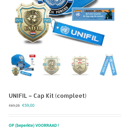
UNIFIL – Cap Kit (compleet)
Oorspronkelijke
Huidige
€
59,00
€
69,25
prijs
prijs
was:
is:
€69,25.
€59,00.
OP (beperkte) VOORRAAD !