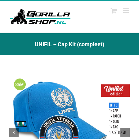
Ga
naar
inhoud
UNIFIL – Cap Kit (compleet)
Sale!

