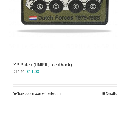
YP Patch (UNIFIL, rechthoek)
Oorspronkelijke
Huidige
€
11,00
€
12,50
prijs
prijs
was:
is:
€12,50.
€11,00.
Toevoegen aan winkelwagen
Details