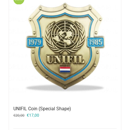
UNIFIL Coin (Special Shape)
Oorspronkelijke
Huidige
€
17,00
€
20,00
prijs
prijs
was:
is: