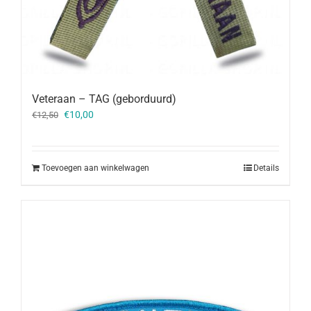
Veteraan – TAG (geborduurd)
Oorspronkelijke
Huidige
€
10,00
€
12,50
prijs
prijs
was:
is:
€12,50.
€10,00.
Toevoegen aan winkelwagen
Details