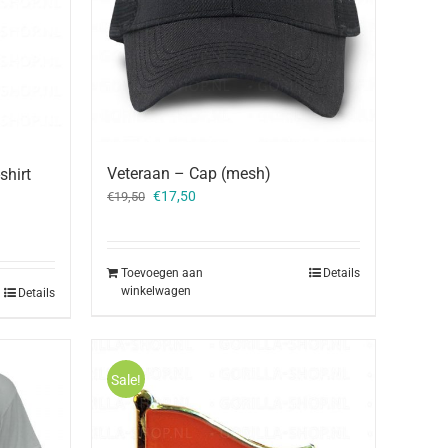
Veteraan – Cap (mesh)
hirt
Oorspronkelijke
Huidige
€
17,50
€
19,50
prijs
prijs
was:
is:
€19,50.
€17,50.
Toevoegen aan
Details
winkelwagen
Details
Sale!