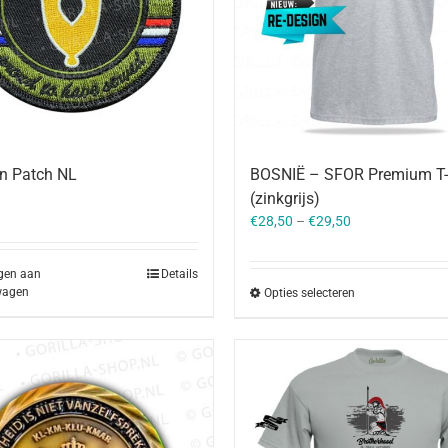
n Patch NL
BOSNIË – SFOR Premium T-s
(zinkgrijs)
€
28,50
–
€
29,50
gen aan
Details
wagen
Opties selecteren