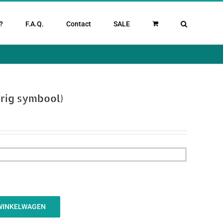
?
F.A.Q.
Contact
SALE
urig symbool)
WINKELWAGEN