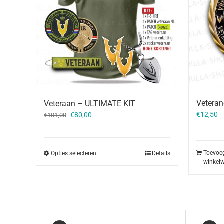
Veteran
Veteraan – ULTIMATE KIT
Oorspronkelijke
Huidige
€
12,50
€
80,00
€
101,00
prijs
prijs
was:
is:
€101,00.
€80,00.
Toevoe
Opties selecteren
Details
winkel