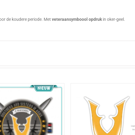
g
oor de koudere periode. Met
veteraansymboool opdruk
in oker-geel.