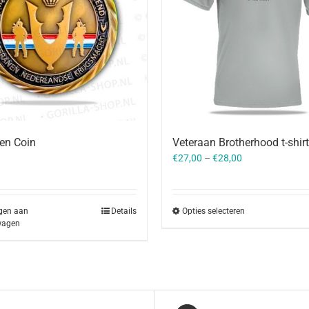
en Coin
Veteraan Brotherhood t-shirt
€
27,00
–
€
28,00
gen aan
Details
Opties selecteren
wagen