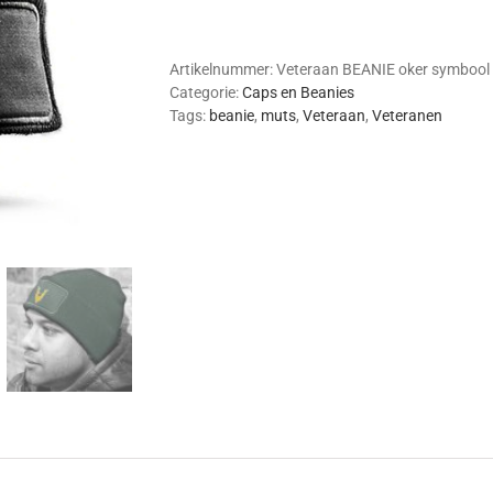
Beanie
(oker-
kleurig
Artikelnummer:
Veteraan BEANIE oker symbool
symbool)
Categorie:
Caps en Beanies
aantal
Tags:
beanie
,
muts
,
Veteraan
,
Veteranen