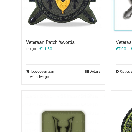
Veteraan Patch ‘swords’
Vetera
Oorspronkelijke
Huidige
€
11,50
€
7,00
–
€
13,00
prijs
prijs
was:
is:
€13,00.
€11,50.
Toevoegen aan
Details
Opties 
winkelwagen