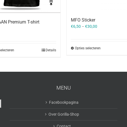
MFO Sticker
AN Premium T-shirt
€
6,50
–
€
30,00
Opties selecteren
selecteren
Details
MENU
Facebookpagina
Over Gorilla-Shop
Contact