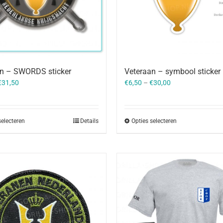
an – SWORDS sticker
Veteraan – symbool sticker
€
31,50
€
6,50
–
€
30,00
selecteren
Details
Opties selecteren