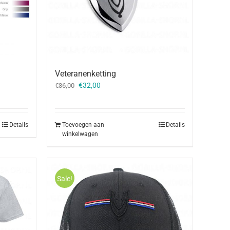
Veteranenketting
Oorspronkelijke
Huidige
€
32,00
€
36,00
prijs
prijs
was:
is:
€36,00.
€32,00.
Details
Toevoegen aan
Details
winkelwagen
Sale!