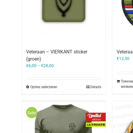
Veteraan – VIERKANT sticker
Veteraa
(groen)
€
12,50
€
6,00
–
€
28,00
Toevoe
winkel
Opties selecteren
Details
Sale!