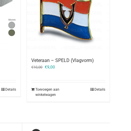
Veteraan – SPELD (Vlagvorm)
Oorspronkelijke
Huidige
€
9,00
€
10,00
prijs
prijs
was:
is:
€10,00.
€9,00.
Details
Toevoegen aan
Details
winkelwagen