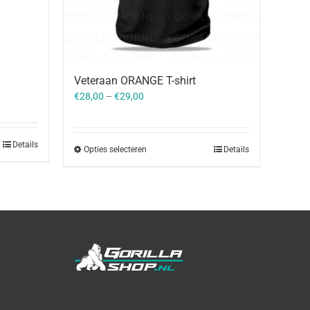
Veteraan ORANGE T-shirt
€
28,00
–
€
29,00
Details
Opties selecteren
Details