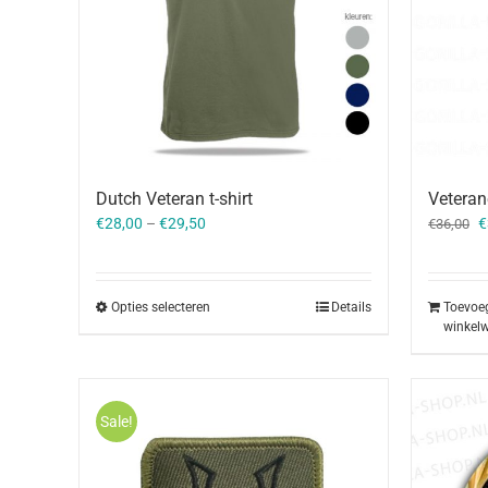
Dutch Veteran t-shirt
Veteran
O
€
28,00
–
€
29,50
€
€
36,00
p
w
€
Opties selecteren
Details
Toevoe
winkel
Sale!