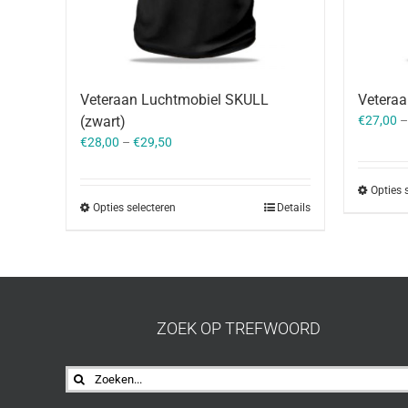
Veteraan Luchtmobiel SKULL
Veteraa
(zwart)
€
27,00
€
28,00
–
€
29,50
Opties 
Opties selecteren
Details
ZOEK OP TREFWOORD
Zoeken
naar: