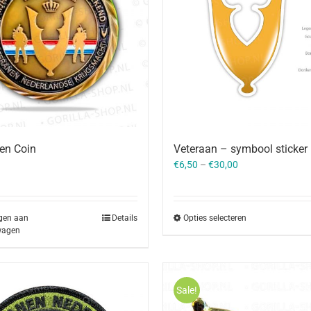
en Coin
Veteraan – symbool sticker
€
6,50
–
€
30,00
gen aan
Details
Opties selecteren
wagen
Sale!