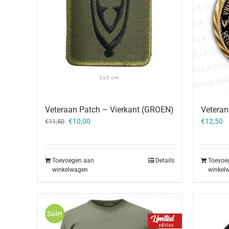
Veteraan Patch – Vierkant (GROEN)
Veteran
Oorspronkelijke
Huidige
€
10,00
€
12,50
€
11,50
prijs
prijs
was:
is:
€11,50.
€10,00.
Toevoegen aan
Details
Toevoe
winkelwagen
winkel
Sale!