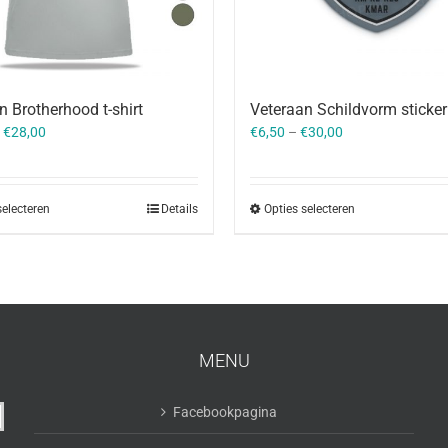
n Brotherhood t-shirt
Veteraan Schildvorm sticker
–
€
28,00
€
6,50
–
€
30,00
selecteren
Details
Opties selecteren
MENU
Facebookpagina