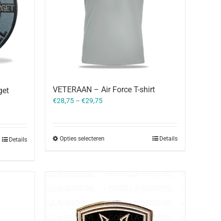
VETERAAN – Air Force T-shirt
get
€
28,75
–
€
29,75
Opties selecteren
Details
Details