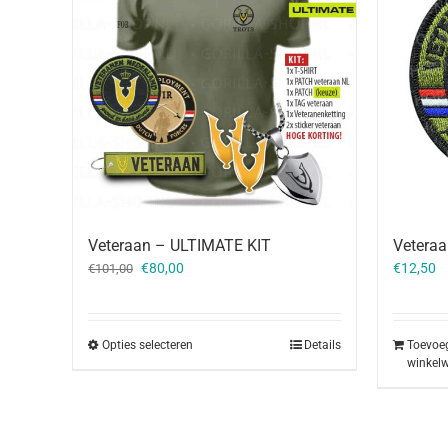
Veteraa
Veteraan – ULTIMATE KIT
Oorspronkelijke
Huidige
€
12,50
€
80,00
€
101,00
prijs
prijs
was:
is:
€101,00.
€80,00.
Toevoe
Opties selecteren
Details
winkel