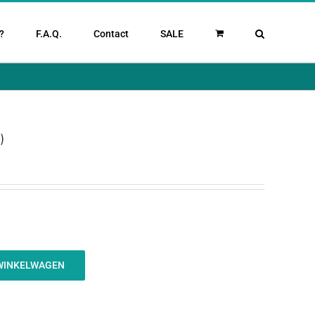
?
F.A.Q.
Contact
SALE
)
WINKELWAGEN