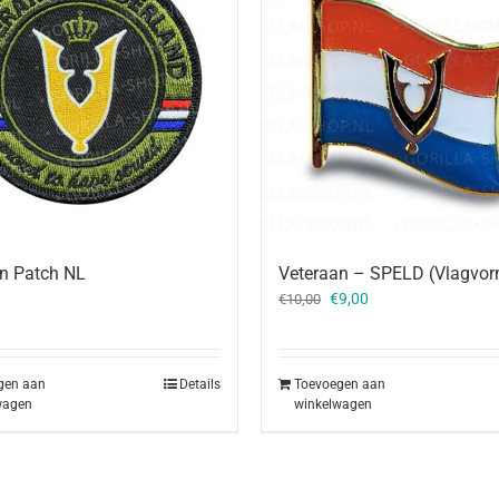
n Patch NL
Veteraan – SPELD (Vlagvo
Oorspronkelijke
Huidige
€
9,00
€
10,00
prijs
prijs
was:
is:
€10,00.
€9,00.
gen aan
Details
Toevoegen aan
wagen
winkelwagen