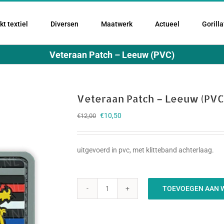
t textiel
Diversen
Maatwerk
Actueel
Gorilla
Veteraan Patch – Leeuw (PVC)
Veteraan Patch – Leeuw (PVC
Oorspronkelijke
Huidige
€
10,50
€
12,00
prijs
prijs
was:
is:
€12,00.
€10,50.
uitgevoerd in pvc, met klitteband achterlaag.
TOEVOEGEN AAN 
Veteraan
Patch
-