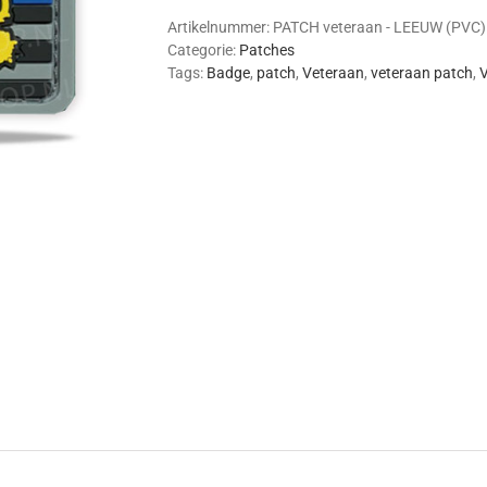
Leeuw
(PVC)
Artikelnummer:
PATCH veteraan - LEEUW (PVC)
aantal
Categorie:
Patches
Tags:
Badge
,
patch
,
Veteraan
,
veteraan patch
,