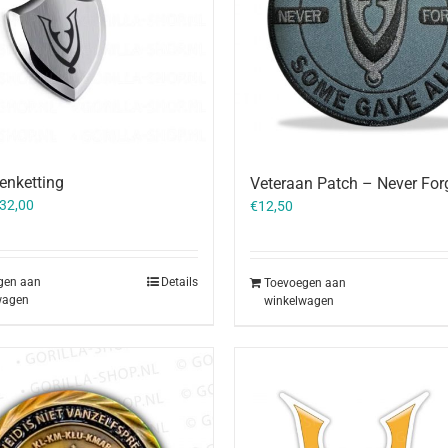
enketting
Veteraan Patch – Never For
orspronkelijke
Huidige
32,00
€
12,50
rijs
prijs
as:
is:
36,00.
€32,00.
gen aan
Details
Toevoegen aan
wagen
winkelwagen