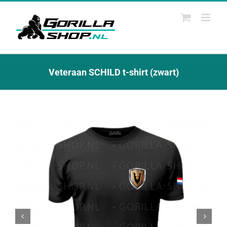
Ga
naar
inhoud
Veteraan SCHILD t-shirt (zwart)

