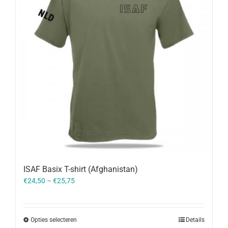
ISAF Basix T-shirt (Afghanistan)
€
24,50
–
€
25,75
Opties selecteren
Details