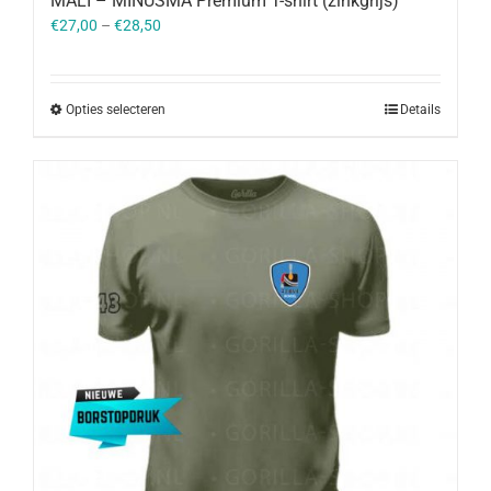
MALI – MINUSMA Premium T-shirt (zinkgrijs)
€
27,00
–
€
28,50
Opties selecteren
Details