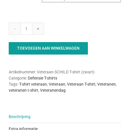

Veteraan
SCHILD
t-
TOEVOEGEN AAN WINKELWAGEN
shirt
(zwart)
aantal
Artikelnummer:
Veteraan-SCHILD T-shirt (zwart)
Categorie:
Defensie T-shirts
Tags:
T-shirt veteraan
,
Veteraan
,
Veteraan T-shirt
,
Veteranen
,
veteranen t-shirt
,
Veteranendag
Beschrijving
Extra informatie