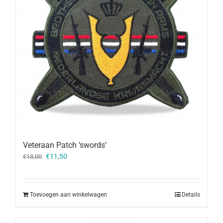
Veteraan Patch ‘swords’
Oorspronkelijke
Huidige
€
11,50
€
13,00
prijs
prijs
was:
is:
€13,00.
€11,50.
Toevoegen aan winkelwagen
Details