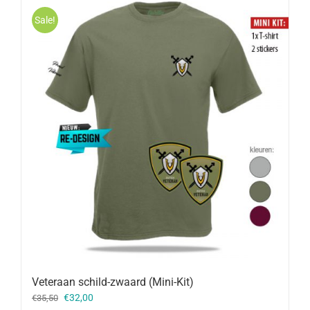
Sale!
Veteraan schild-zwaard (Mini-Kit)
Oorspronkelijke
Huidige
€
32,00
€
35,50