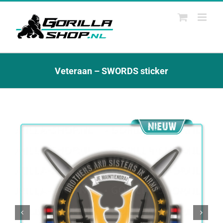
Ga
naar
inhoud
Veteraan – SWORDS sticker

