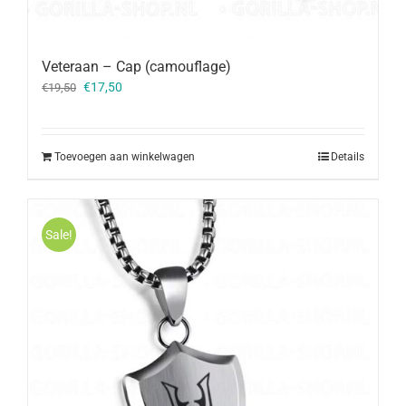
Veteraan – Cap (camouflage)
Oorspronkelijke
Huidige
€
17,50
€
19,50
prijs
prijs
was:
is:
€19,50.
€17,50.
Toevoegen aan winkelwagen
Details
Sale!