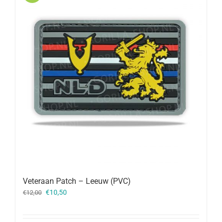
Veteraan Patch – Leeuw (PVC)
Oorspronkelijke
Huidige
€
10,50
€
12,00
prijs
prijs
was:
is: