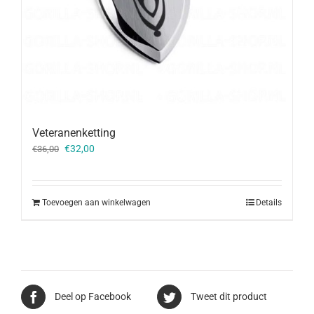
Veteranenketting
Oorspronkelijke
Huidige
€
32,00
€
36,00
prijs
prijs
was:
is:
€36,00.
€32,00.
Toevoegen aan winkelwagen
Details
Deel op Facebook
Tweet dit product