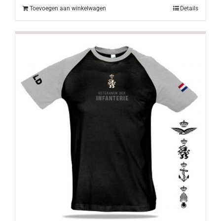
€12,00.
€10,50.
Toevoegen aan winkelwagen
Details