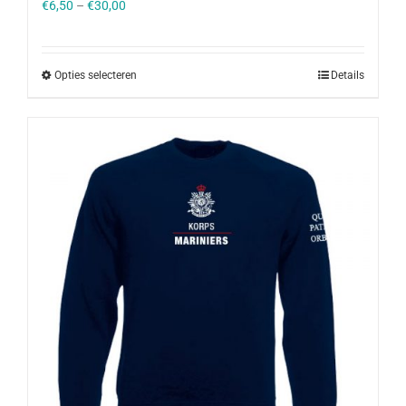
€
6,50
–
€
30,00
Opties selecteren
Details