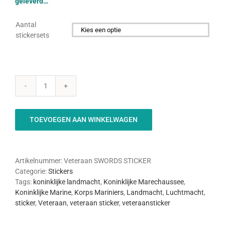
geleverd…
Aantal
stickersets

Veteraan
-
SWORDS
TOEVOEGEN AAN WINKELWAGEN
sticker
aantal
Artikelnummer:
Veteraan SWORDS STICKER
Categorie:
Stickers
Tags:
koninklijke landmacht
,
Koninklijke Marechaussee
,
Koninklijke Marine
,
Korps Mariniers
,
Landmacht
,
Luchtmacht
,
sticker
,
Veteraan
,
veteraan sticker
,
veteraansticker