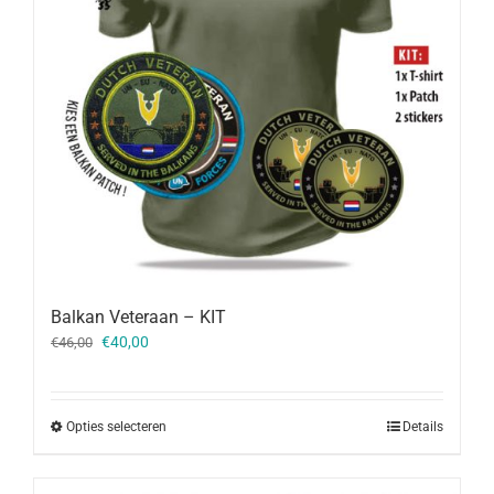
Balkan Veteraan – KIT
Oorspronkelijke
Huidige
€
40,00
€
46,00
prijs
prijs
was:
is:
€46,00.
€40,00.
Opties selecteren
Details