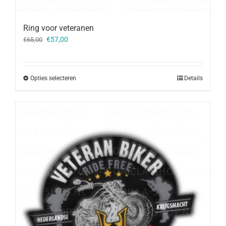
Ring voor veteranen
Oorspronkelijke
Huidige
€
57,00
€
65,00
prijs
prijs
was:
is:
€65,00.
€57,00.
Opties selecteren
Details