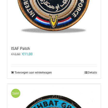
ISAF Patch
Oorspronkelijke
Huidige
€
11,00
€
12,50
prijs
prijs
was:
is:
€12,50.
€11,00.
Toevoegen aan winkelwagen
Details
Sale!