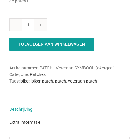
de patch !
Veteraan
symbool-
patch
TOEVOEGEN AAN WINKELWAGEN
aantal
Artikelnummer:
PATCH - Veteraan SYMBOOL (okergeel)
Categorie:
Patches
Tags:
biker
,
biker-patch
,
patch
,
veteraan patch
Beschrijving
Extra informatie