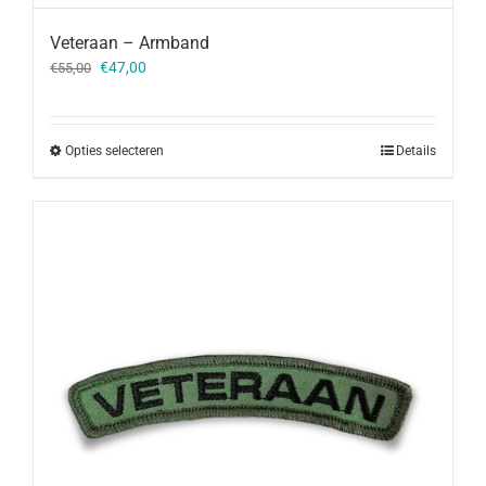
Veteraan – Armband
Oorspronkelijke
Huidige
€
47,00
€
55,00
prijs
prijs
was:
is:
€55,00.
€47,00.
Opties selecteren
Details