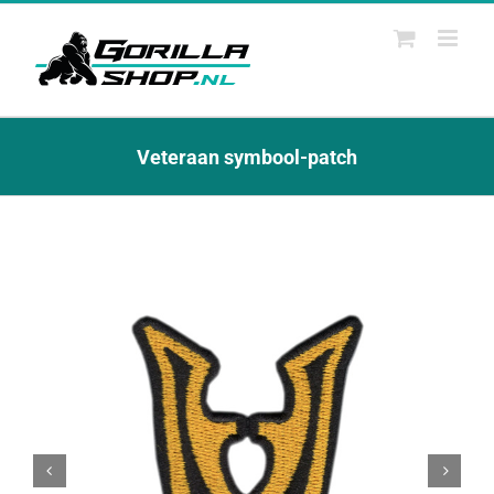
Ga
naar
inhoud
Veteraan symbool-patch

