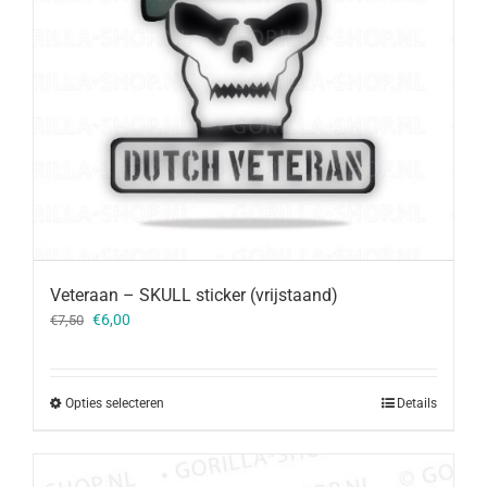
Veteraan – SKULL sticker (vrijstaand)
Oorspronkelijke
Huidige
€
6,00
€
7,50
prijs
prijs
was:
is:
€7,50.
€6,00.
Opties selecteren
Details