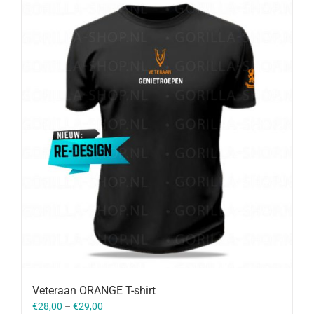
Veteraan ORANGE T-shirt
€
28,00
–
€
29,00