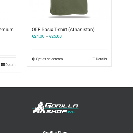
remium
OEF Basix T-shirt (Afhanistan)
€
24,00
–
€
25,00
Opties selecteren
Details
Details
Gorilla-Shop