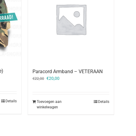
e)
Paracord Armband – VETERAAN
Oorspronkelijke
Huidige
€
20,00
€
22,00
prijs
prijs
was:
is:
€22,00.
€20,00.
Details
Toevoegen aan
Details
winkelwagen