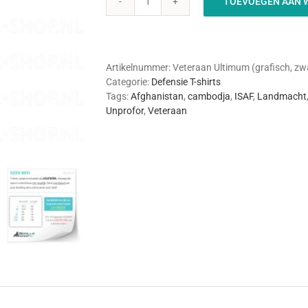
TOEVOEGEN AAN 
Veteraan
Ultimum
(grafisch,
zwart)
aantal
Artikelnummer:
Veteraan Ultimum (grafisch, zw
Categorie:
Defensie T-shirts
Tags:
Afghanistan
,
cambodja
,
ISAF
,
Landmacht
Unprofor
,
Veteraan