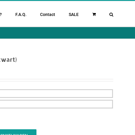
?
F.A.Q.
Contact
SALE
zwart)