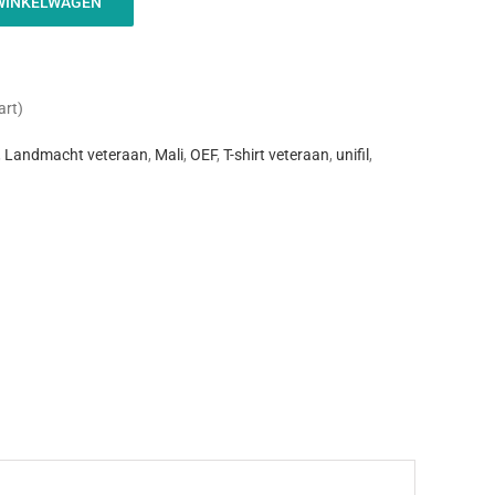
WINKELWAGEN
art)
,
Landmacht veteraan
,
Mali
,
OEF
,
T-shirt veteraan
,
unifil
,