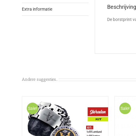
Beschrijvin
Extra informatie
De borstprint va
Andere suggesties…
Sale!
Sale!