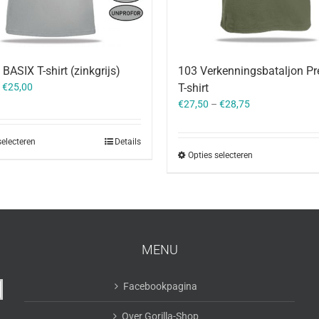
BASIX T-shirt (zinkgrijs)
103 Verkenningsbataljon P
–
€
25,00
T-shirt
€
27,50
–
€
28,75
selecteren
Details
Opties selecteren
MENU
Facebookpagina
Over Gorilla-Shop