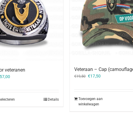
Veteraan – Cap (camouflag
or veteranen
Oorspronkelijke
Huidige
€
17,50
orspronkelijke
Huidige
€
19,50
57,00
prijs
prijs
rijs
prijs
was:
is:
as:
is:
€19,50.
€17,50.
65,00.
€57,00.
Toevoegen aan
selecteren
Details
winkelwagen