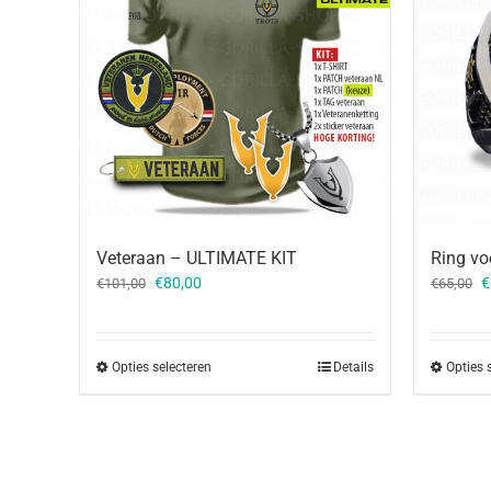
Ring vo
Veteraan – ULTIMATE KIT
O
Oorspronkelijke
Huidige
€
€
80,00
€
65,00
€
101,00
p
prijs
prijs
w
was:
is:
€
€101,00.
€80,00.
Opties 
Opties selecteren
Details