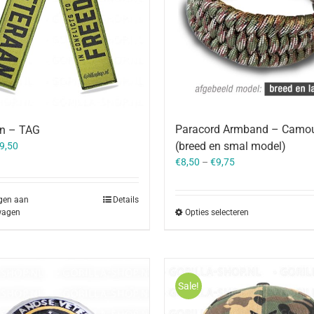
Paracord Armband – Camou
an – TAG
orspronkelijke
Huidige
(breed en smal model)
9,50
rijs
prijs
€
8,50
–
€
9,75
as:
is:
10,50.
€9,50.
gen aan
Details
wagen
Opties selecteren
Sale!