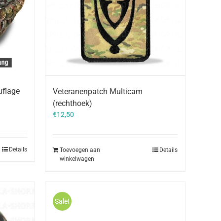
flage
Veteranenpatch Multicam
(rechthoek)
€
12,50
Details
Toevoegen aan
Details
winkelwagen
Sale!